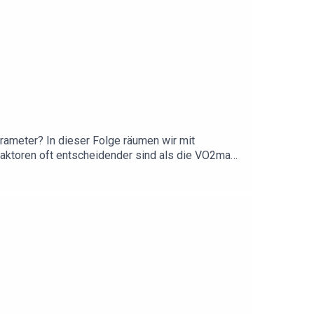
arameter? In dieser Folge räumen wir mit
Faktoren oft entscheidender sind als die VO2max
winnspiele & Rabatt-Aktionen!Spare bei LAPONDO