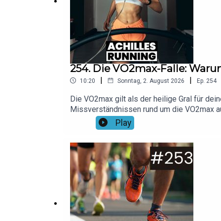
254. Die VO2max-Falle: Warum
|
|
10:20
Sonntag, 2. August 2026
Ep.
254
Die VO2max gilt als der heilige Gral für de
Missverständnissen rund um die VO2max auf
auf deinem Laufuhr-Display.Foto: Canva/Ja
Play
20% auf alle Shokz-Modelle mit dem Code "