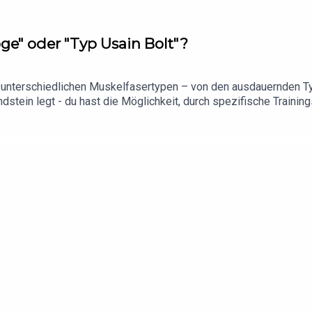
oge" oder "Typ Usain Bolt"?
ie unterschiedlichen Muskelfasertypen – von den ausdauernden Ty
dstein legt - du hast die Möglichkeit, durch spezifische Training
ne Leistung für deine bevorzugte Laufstrecke gezielt steigerst, 
: No ExcusesHier findet ihr unsere aktuellen Gewinnspiele & R