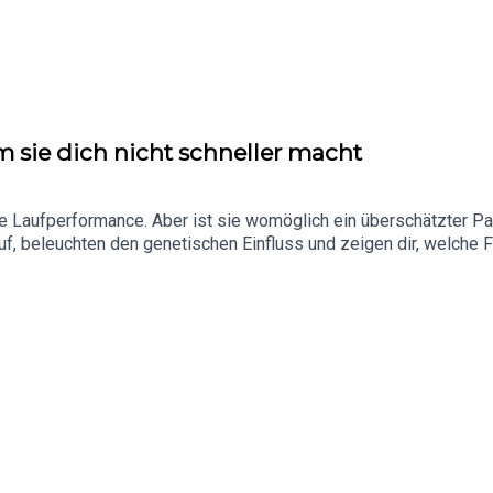
 sie dich nicht schneller macht
ine Laufperformance. Aber ist sie womöglich ein überschätzter P
, beleuchten den genetischen Einfluss und zeigen dir, welche 
cob LundMusik: No ExcusesHier findet ihr unsere aktuellen Ge
running20"!