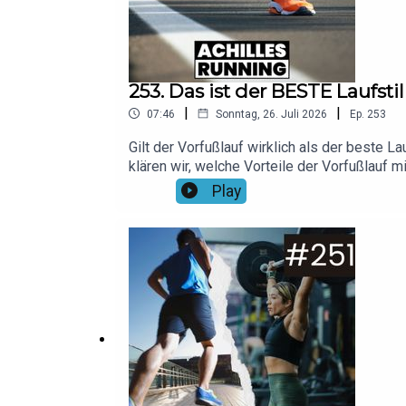
253. Das ist der BESTE Laufstil
|
|
07:46
Sonntag, 26. Juli 2026
Ep.
253
Gilt der Vorfußlauf wirklich als der beste 
klären wir, welche Vorteile der Vorfußlauf mi
Canva/Pavel1964Musik: No ExcusesHier fin
Play
dem Code "running20"!