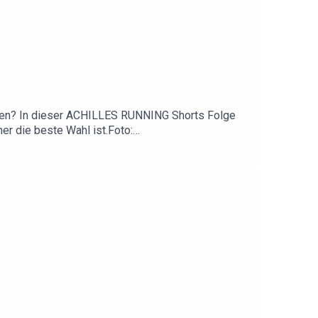
 laufen? In dieser ACHILLES RUNNING Shorts Folge
mer die beste Wahl ist.Foto:
e bei LAPONDO 20% auf alle Shokz-Modelle mit