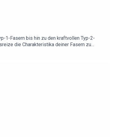
p-1-Fasern bis hin zu den kraftvollen Typ-2-
sreize die Charakteristika deiner Fasern zu
hörst du hier bei uns, kompakt verpackt.Foto:
abatt-Aktionen!Spare bei LAPONDO 20% auf alle