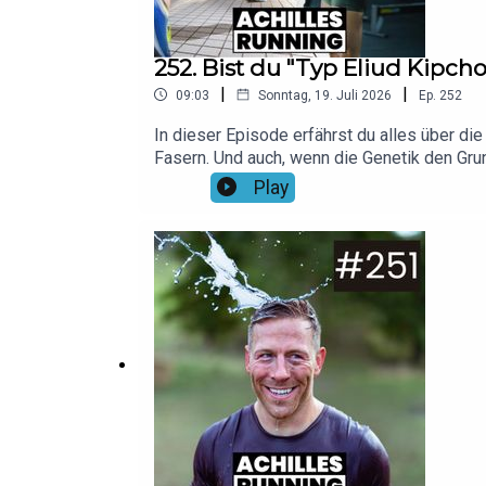
252. Bist du "Typ Eliud Kipch
|
|
09:03
Sonntag, 19. Juli 2026
Ep.
252
In dieser Episode erfährst du alles über d
Fasern. Und auch, wenn die Genetik den Grun
formen. Wie das klappt und wie du damit dei
Play
Canva/ Wolf Art Pexels / Aflo ImagesMusik
Shokz-Modelle mit dem Code "running20"!