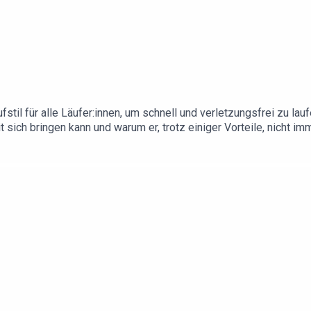
Laufstil für alle Läufer:innen, um schnell und verletzungsfrei zu
t sich bringen kann und warum er, trotz einiger Vorteile, nicht im
det ihr unsere aktuellen Gewinnspiele & Rabatt-Aktionen!Spar