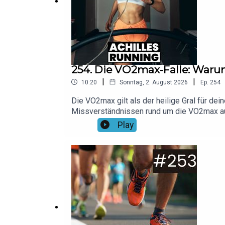
254. Die VO2max-Falle: Warum
|
|
10:20
Sonntag, 2. August 2026
Ep.
254
Die VO2max gilt als der heilige Gral für de
Missverständnissen rund um die VO2max auf
auf deinem Laufuhr-Display.Foto: Canva/Ja
Play
20% auf alle Shokz-Modelle mit dem Code "