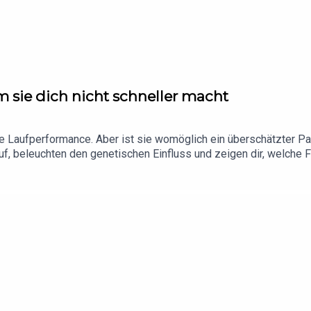
 sie dich nicht schneller macht
ine Laufperformance. Aber ist sie womöglich ein überschätzter P
, beleuchten den genetischen Einfluss und zeigen dir, welche 
cob LundMusik: No ExcusesHier findet ihr unsere aktuellen Ge
running20"!