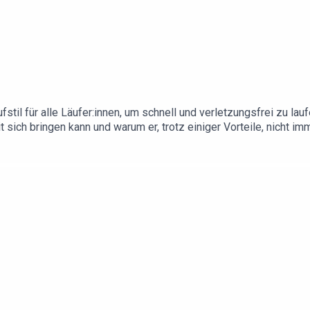
Laufstil für alle Läufer:innen, um schnell und verletzungsfrei zu
t sich bringen kann und warum er, trotz einiger Vorteile, nicht im
det ihr unsere aktuellen Gewinnspiele & Rabatt-Aktionen!Spar