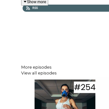
Show more
Foto: Canva/Arx0nt Getty Images Pro
RSS
Musik: No Excuses
Hier findet ihr unsere aktuellen Gewinnspiele & Ra
Spare bei LAPONDO 20% auf alle Shokz-Modelle 
More episodes
View all episodes