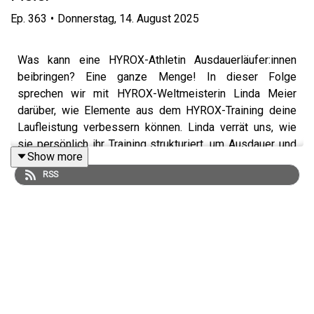
Ep.
363
•
Donnerstag, 14. August 2025
Was kann eine HYROX-Athletin Ausdauerläufer:innen
beibringen? Eine ganze Menge! In dieser Folge
sprechen wir mit HYROX-Weltmeisterin Linda Meier
darüber, wie Elemente aus dem HYROX-Training deine
Laufleistung verbessern können. Linda verrät uns, wie
sie persönlich ihr Training strukturiert, um Ausdauer und
Show more
Kraft optimal zu verbinden - und wie hart HYROX-
RSS
Einheiten wirklich sind. Außerdem beleuchten wir,
inwiefern auch ganz normale Läufer:innen von
funktioneller Kraftarbeit profitieren können und welche
Rolle Regeneration, Ernährung und mentale Stärke bei
dieser Sportart spielen. Ob auch du das Zeug zum/zur
HYROX-Athlet:in hättest, weißt du nach dieser Folge -
viel Spaß!