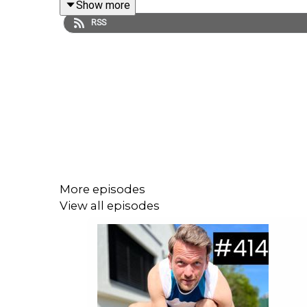
Show more
RSS
(00:01:39) - Intro Ende
(00:04:02) - Was ist die optimale Lauf-Temperatur
(00:07:00) - (Wie) Kann man die Körperkerntempe
(00:09:20) - Weitere Parameter: Luftfeuchtigkeit et
(00:14:41) - Akute Veränderungen im Körper durch
(00:15:42) - Schweiß und Flüssigkeitsverlust
More episodes
(00:16:58) - Chronische Anpassungen/Akklimatisi
View all episodes
(00:20:05) - Trainings-Empfehlungen für Hitzege
(00:24:49) - GA1 vs. Tempolauf: Welche Einheiten
(00:29:13) - Hitze-Deadaptation entschleunigen: S
(00:31:33) - Kleidung & Kühlung