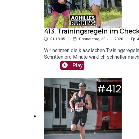
Hier findet ihr unsere aktuellen Werbepartner & Ra
413. Trainingsregeln im Check:
|
|
01:18:05
Donnerstag, 30. Juli 2026
Ep.
4
Wir nehmen die klassischen Trainingsregeln
Schritten pro Minute wirklich schneller mac
weshalb pauschale Herzfrequenz-Empfehlung
Play
die populärsten Regeln rund um Trainingsver
ungeschriebenen Laufregeln(00:17:38) - 180
220-Lebensalter?(00:39:29) - "Langsam laufe
nehmen - was ist dran?(01:06:25) - Die 10
CenturyHier findet ihr unsere aktuellen Gew