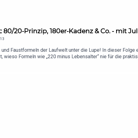
batt-Aktionen!
 80/20-Prinzip, 180er-Kadenz & Co. - mit Jul
13
 und Faustformeln der Laufwelt unter die Lupe! In dieser Folge 
ht, wieso Formeln wie „220 minus Lebensalter“ nie für die prakt
en oft den echten metabolischen Zone-2-Bereich verfehlen. Ell
teilung, Verpflegung, Steigerung und vieles mehr!(00:01:45) - I
 Schritte pro Minute = bessere Laufökonomie?(00:25:51) - Gilt
n macht schnell" - stimmt das?(00:44:28) - Müssen Intervalle imm
%-Faustformel bei der UmfangsteigerungFoto: ACHILLES RUNNING
innspiele & Rabatt-Aktionen!