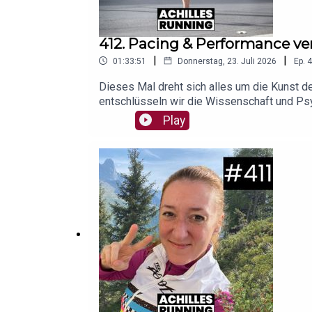
412. Pacing & Performance ver
|
|
01:33:51
Donnerstag, 23. Juli 2026
Ep.
4
Dieses Mal dreht sich alles um die Kunst 
entschlüsseln wir die Wissenschaft und Psy
eigenen Körpersignalen zu finden, ist gar ni
Play
welchen Methoden du dein individuelles Paci
(00:16:47) - Pacing-Verhalten verstehen(00
Gibt es ein optimales Pacing?(00:50:20) - 
schulen(01:23:25) - Gefühl vs. LaufuhrHier 
schaut doch hier vorbei!Foto: Oliver J. Quit