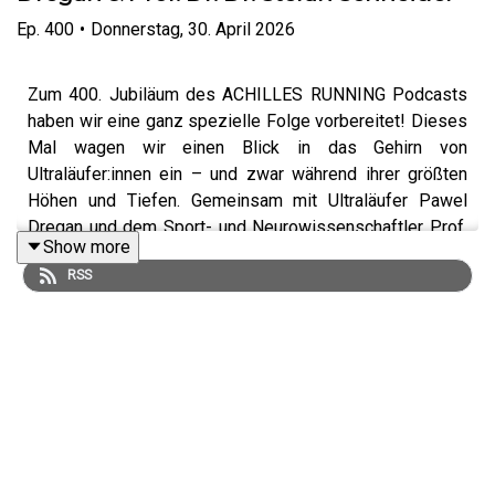
Ep.
400
•
Donnerstag, 30. April 2026
Zum 400. Jubiläum des ACHILLES RUNNING Podcasts
haben wir eine ganz spezielle Folge vorbereitet! Dieses
Mal wagen wir einen Blick in das Gehirn von
Ultraläufer:innen ein – und zwar während ihrer größten
Höhen und Tiefen. Gemeinsam mit Ultraläufer Pawel
Dregan und dem Sport- und Neurowissenschaftler Prof.
Show more
Dr. Dr. Stefan Schneider gehen wir der Frage nach, ob das
RSS
Gehirn einen Schutzmechanismus in Form eines „Stopp-
Knopfes“ besitzt und wie es zu extremen Phänomenen
wie Halluzinationen beim Laufen kommen kann.
➡️
Werde Physiorelax®-Produkttester:in!
https://www.physio-relax.de/physiorelax-produkttester?
utm_source=podcast&utm_medium=paid&utm_campaign=ach