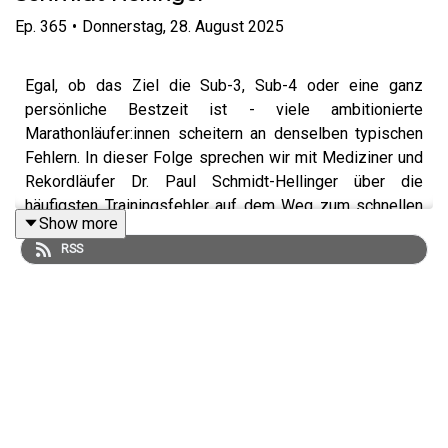
Ep.
365
•
Donnerstag, 28. August 2025
Egal, ob das Ziel die Sub-3, Sub-4 oder eine ganz
persönliche Bestzeit ist - viele ambitionierte
Marathonläufer:innen scheitern an denselben typischen
Fehlern. In dieser Folge sprechen wir mit Mediziner und
Rekordläufer Dr. Paul Schmidt-Hellinger über die
häufigsten Trainingsfehler auf dem Weg zum schnellen
Show more
Marathon. Wir klären, warum ein zu starrer Trainingsplan
RSS
zur Stolperfalle werden kann und welche Rolle Ernährung,
Schlaf und die richtige Tapering-Strategie spielen, damit
am Wettkampftag wirklich alles passt.
(00:1:45) - Intro Ende
(00:05:11) - Wer macht mehr Fehler: Anfänger:innen oder
Ambitionierte?