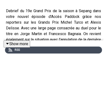
Debrief du 19e Grand Prix de la saison à Sepang dans
votre nouvel épisode d'Accès Paddock grâce nos
reporters sur les Grands Prix Michel Turco et Alexis
Delisse. Avec une large page consacrée au duel pour le
titre en Jorge Martin et Francesco Bagnaia. On revient
également sur la situation avec l'annulation de la dernière
Show more
course à Valence déplacée à Barcelone, le week-end
RSS
des Français ou encore le retour d'Andrea Iannone en
MotoGP. Sans oublier les sujets brulants qui agitent le
paddock !