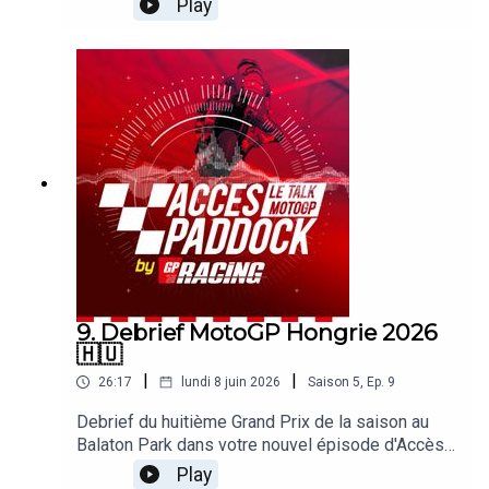
Play
Turco et Alexis Delisse. Avec une large page
consacrée à la victoire de Marc Marquez ! On
revient également sur le craquage de Marco
Bezzecchi, la montée en puissance d'AI Ogura ou
le quatrième podium consécutif de Pecco
Bagnaia. Sans oublier les sujets brulants qui
agitent le paddock !
9. Debrief MotoGP Hongrie 2026
🇭🇺
|
|
26:17
lundi 8 juin 2026
Saison
5
,
Ep.
9
Debrief du huitième Grand Prix de la saison au
Balaton Park dans votre nouvel épisode d'Accès
Paddock grâce nos reporters sur les Grands Prix
Play