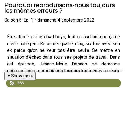
Pourquoi reproduisons-nous toujours
les mêmes erreurs ?
Saison
5
,
Ep.
1
•
dimanche 4 septembre 2022
Être attirée par les bad boys, tout en sachant que ça ne
mène nulle part. Retourner quatre, cinq, six fois avec son
ex parce qu’on ne veut pas être seul·e. Se mettre en
situation d’échec dans tous ses projets de travail. Dans
cet épisode, Jeanne-Marie Desnos se demande
pourquoi nous reproduisons toujours les mêmes erreurs.
Show more
Elle donne la parole à Cory, une jeune femme qui n’a
RSS
longtemps pas pu s’empêcher de mentir à ses ami.es; au
psychiatre Jean Cottraux et à la docteure et professeure
en neurosciences Samah Karaki, pour répondre à cette
question : peut-on réussir à se libérer de nos
comportements répétitifs ?