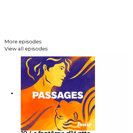
Pour en savoir plus :
Le livre de Jean Cottraux sur la répétition des
scénarios de vie
Le livre de Jean Cottraux sur la sortie des
émotions négatives
More episodes
Le sketch de Fanny Ruwet
View all episodes
Le film
Un jour sans fin
La thérapie des schémas, approche cognitive des
troubles de la personnalité
Le cerveau et la pensée
: un livre pour en savoir
plus sur les sciences cognitives.
Système 2 - Comment développer notre esprit
critique ?
: un podcast où intervient aussi Samah
Karaki.
Lena Coutrot est la nouvelle productrice d'Émotions,