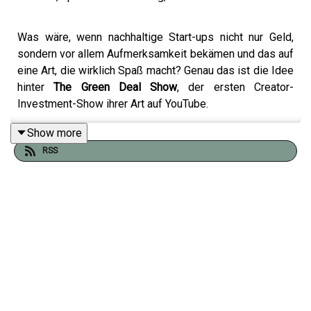
Was wäre, wenn nachhaltige Start-ups nicht nur Geld,
sondern vor allem Aufmerksamkeit bekämen und das auf
eine Art, die wirklich Spaß macht? Genau das ist die Idee
hinter
The Green Deal Show
, der ersten Creator-
Investment-Show ihrer Art auf YouTube.
Show more
RSS
In dieser Folge von Green Voices spricht Nike mit
Phil
Lippert
von Quintus Studios über ein Format, das
Investment-Shows neu denkt: Statt alter weißer Männer
in der Jury sitzen hier bekannte deutsche Creator wie Dr.
Watson, Saskia Fröhlich, Alexander Prinz oder Just Leo
und investieren nicht mit Geld, sondern mit ihrer
Reichweite. Impact-Start-ups pitchen ihre Produkte, die
Creator testen sie auf unterhaltsame und oft
überraschende Weise und pushen die besten Ideen auf
ihren Kanälen.