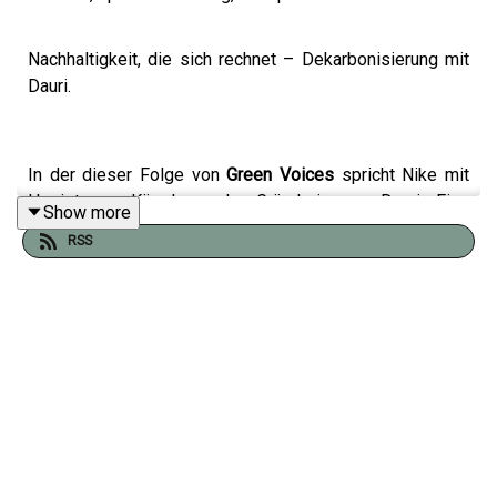
Nachhaltigkeit, die sich rechnet – Dekarbonisierung mit
Dauri.
In der dieser Folge von
Green Voices
spricht Nike mit
Harriet von Kügelgen, der Gründerin von Dauri. Eine
Show more
digitale Plattform, die Unternehmen dabei hilft, ihre CO₂-
RSS
Emissionen zu reduzieren.
Harriet erklärt, warum der klassische Ansatz, erst
messen, dann handeln, oft in der Schublade endet und
wie Dauri stattdessen auf der Lösungsseite anfängt:
Was ist heute schon möglich? Was lohnt sich
wirtschaftlich? Und wie wird aus einem abstrakten
Emissionsziel ein konkreter, profitabler Fahrplan? Von