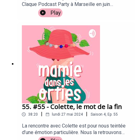
Claque Podcast Party à Marseille en juin
2024.Co-animation avec Laure Sari du podcast :
Play
Simone t'emmène.Agnès est une fée aux cheveux
bleus, elle habite dans les quartiers nords et
nous en parle avec vigueur et joie. Elle a le rire
dans la voix et nous touche par la sincérité du
propos. Bonne écoute !Pour découvrir Courchevel
Confidentiel, c'est ici
55. #55 - Colette, le mot de la fin
|
|
38:20
lundi 27 mai 2024
Saison
4
,
Ep.
55
La rencontre avec Colette est pour nous teintée
d’une émotion particulière. Nous la retrouvons
dans sa résidence en proche banlieue de Paris,