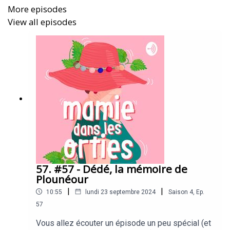
More episodes
est une preuve vivante de la résilience, de la force de la
View all episodes
vie et de la capacité humaine à repartir à zéro, dans des
pays dont on ne connaît pas la culture. Merci Christa pour
ton récit et l’envie de le partager.
Crédits
Réalisation, montage et mixage : Marion de Boüard et
Héloïse Pierre
Identité sonore : Christopher Noble
Identité Visuelle : Jeanne Dufief
57. #57 - Dédé, la mémoire de
Plounéour
|
|
10:55
lundi 23 septembre 2024
Saison
4
,
Ep.
57
Vous allez écouter un épisode un peu spécial (et