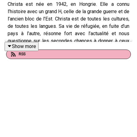
Christa est née en 1942, en Hongrie. Elle a connu
l’histoire avec un grand H, celle de la grande guerre et de
l’ancien bloc de l’Est. Christa est de toutes les cultures,
de toutes les langues. Sa vie de réfugiée, en fuite d’un
pays à l’autre, résonne fort avec l’actualité et nous
questionne sur les secondes chances à donner à ceux
Show more
qui doivent tout quitter pour recommencer ailleurs.
RSS
Ainsi donc, en 1953, Christa et ses parents quittent
l’Europe et disent adieu à leurs racines, pour tout
recommencer sur un autre continent.
Une rencontre à la Rose et Jack pour Christa ! Quoi de
plus romantique que de rencontrer son mari par hasard,
sur un paquebot…
En faisant la connaissance de Christa, il était difficile
pour nous d’imaginer que cette femme élégante, assise
dans son grand salon au bord de la mer, puisse avoir
traversé de telles aventures au cours de sa vie. Christa