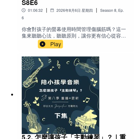
S8E6
Cloves → 丁香
|
|
01:06:32
2026年8月6日 星期四
Season
8
,
Ep.
6
Cardamom → 豆蔻
你會對孩子的螢幕使用時間管理傷腦筋嗎？這一
Tomato Paste → 番茄膏
集來聽聽心法，聽聽原則，讓你更有信心從容地
面對螢幕。❤️適合所有正在面對孩子螢幕時間管
Play
Mason Jar → 梅森罐（寬口玻璃罐）
理的家長（尤其是有學齡前到高中生孩子的父
母）、對科技成癮感到焦慮或自責的成人、以及
Diced Tomatoes → 切丁番茄
想用更全面、人性化角度看待親子關係與現代科
技的聽眾。特別適合那些容易因「管太多／管太
Marinara Sauce → 馬里納拉醬（義式番茄紅醬）
鬆」而陷入罪惡感、恐懼或親子衝突的父母。📝
節目說明 螢幕時間是現代家長最頭痛的問題之
Rao’s → Rao’s（知名義大利醬品牌）
一，但真正的挑戰往往不是孩子用了多久，而是
Rack of Lamb → 羊排（整排羊架）
父母內心累積的罪惡感、羞恥與恐懼。本集從幫
你心態「歸零」出發，帶你重新看待螢幕——它
Rachael Ray → 瑞秋‧雷（美國廚師、電視主持人）
不是魔鬼，而是像甜點、游泳池、公園或刀子一
樣的工具。主持人Jacqueline分享重點管理原
30 Minute Meals → 30分鐘料理（她的節目名稱）
則，包括年齡原則、健康原則等實用策略，並穿
插真實案例（包括K.G.M.控告社群平台案、澳洲
EVOO → Extra Virgin Olive Oil（特級初榨橄欖油）
禁令、自家親子經驗），幫助你卸下情緒包袱，
5.2. 怎麼讓孩子「主動練琴」？｜重