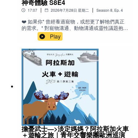
的故事） 🎙️相關老節目：《Ep 23 陪孩子學音樂》
神奇體驗 S8E4
與靈感平台） - lab grown：實驗室培育的（人造
《Ep 25 陪小孩（自己）無痛建立Routine》
|
|
17:07
2026年7月28日 星期二
Season
8
,
Ep.
4
＊節目贊助商：
鑽石） - clients：客戶 - shopping：購物 -
《S1E23 美國中學生活-和包子、饅頭姊姊閒聊》
shopaholic ：購物狂 - Cargo pants：工裝褲（有
《Ep 13 小孩生病了怎麼辦？（催眠專題一）》
❤️ 如果你* 曾經養過寵物，或想更了解牠們真正
Flora Chen 房屋仲介 408-981-0730 (COMPASS 矽谷灣
多口袋的工作褲） - mall：購物中心 - copy cat：
的需求。* 對寵物溝通、動物溝通或靈性議題抱持
抄襲者、模仿者 🌟重點與金句- 人生需要和諧與
區）
好奇，但仍保持理性思考。* 相信動物擁有情感與
Play
不和諧的張力，才能成為「有意思」的故事。 -
意識，希望建立更深層的人寵關係。* 喜歡聽真實
REALTOR® | DRE 01334314
接納不想要的、適度拒絕很想要的，能讓配得感
故事，而不是刻意神化的超自然經驗。* 希望從生
油然而生。 - 品味是客觀標準（社會文化環境）
活中的小故事，得到關於陪伴、同理與愛的啟
https://www.compass.com/agents/flora-chen/
與主觀感覺的綜合。 - 外表與生活環境讓自己舒
發。即使你對寵物溝通完全不相信，這一集也許
服時，會自然呈現鬆弛感，吸引適合的人事物。 -
仍能讓你對「溝通」這件事，產生一些新的觀點
「真正的謙虛，是擁有對自己的優缺點、長短
✍️節目說明你想知道你的寵物在想些什麼嗎？你
處，100%正確的訊息。」 - 「有時候，東施效
相信，有些人真的可以接收到你的寵物想說什麼
Joseph Yen 房屋仲介 408-497-2989 (COMPASS 矽谷灣
顰，真正的西施，是不會在意的。（如果在意，
嗎？這一集，我分享自己一次接受「寵物溝通」
區）
可見我們大概還不是西施。還有進步空間）」 -
的真實經驗。原本只是抱著半信半疑的態度，想
「世界上沒有什麼物質的東西，能增加、或減少
請一位正在學習動物溝通的朋友，幫我了解魚缸
Broker Associate | DRE 01136969
我的價值。」 🎙️相關老節目：S8E2 配得感：你的
裡的孔雀魚是否吃得足夠，以及家裡的小狗荔汁
幸福容量，承接自我價值的能力S8E1 你配得幸福
是否有什麼說不出口的願望。沒想到，魚兒「想
https://www.compass.com/agents/joseph-yen/
嗎？破解「配得感」迷思：非吸引力法則S7E18
要更多光線」的一句訊息，竟促使我重新打造一
談「鬆弛感」：天塌下來都撐得住？S7E2 「覺
個更舒適的水族環境；而荔汁最懷念的，不是更
擔憂武士—>淡定媽媽？阿拉斯加火車
醒」是什麼？S7E3 覺醒了沒？「覺醒症狀」有哪
多零食，而是曾經在大片草地上自由奔跑的快樂
＋遊輪之旅｜青年交響樂團歐洲巡演
些？
＊捐款支持Jacqueline：
線上捐款
時光。當我們重新帶牠回到草坪，看著牠開心翻