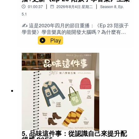
論教養的家長🔤英文recital：演奏會／發表
東西。」 「先不要把螢幕當成魔鬼，不要把自己
|
|
01:00:37
2026年8月4日 星期二
Season
8
,
Ep.
會 GIG：演出／駐唱工作 boundary：界
1湯匙新鮮姜泥
當成和魔鬼交易的、失敗的父母。」 「你面對的
限 guideline：指引／指導原則 technique：技
5.1
不是一個會毀掉你孩子的危險，而是能載著你孩
巧 structural：有結構的、系統化的 portable：方
1茶匙（5ml）牛至
子跨越文明之河的一艘高科技艦艇。」 「過度反
✍️ 這是2020年四月的節目重播：《Ep 23 陪孩子
便攜帶的 repertoire：曲目庫 incentive：誘因／
應會造成惡性循環，溫柔提醒比沒收更有效。
學音樂》學音樂真的能開發大腦嗎？為什麼有些
獎勵 overwhelm：壓垮、不知所措 motivation：
½茶匙羅勒
「做個現代人，這（學習管理螢幕使用時間與內
家庭因為學琴而關係緊張？三位都在彈琴的媽媽
Play
動機 ”tune in“ to your kids：靜下心來感受／連結
容）是我們的共業，也是共同的幸福。」 🎙️相關
——Pauline、Jacqueline、LingYing，從自己的
¼茶匙小月桂葉
孩子 follow your intuition：跟隨你的直覺 switch
老節目：本週 重播《陪孩子學音樂》（重播集，
學琴心路歷程談起，分享如何培養孩子對音樂的
off：關掉（大腦）、放空 seating audition 席位考
下集含催眠妹妹考上樂團大提琴首席的過
興趣、決定樂器、找老師、建立練習習慣，以及
罐裝番茄罐頭796毫升（28盎司），瀝乾切碎
試｜試鏡/試聽Sebastian 賽巴斯丁predator 獵食
程） 《S7E16 管太多？不夠嚴？「失敗的父母」
面對孩子說「我不想學了」時該怎麼辦。這集沒
者prey 獵物🌟金句 「音樂在我生命中是很美好
有感！》 《Ep 39 餐桌上的手機》《Ep 27 非常
有標準答案，只有真實經驗與實用技巧，適合所
1茶匙紅糖
的，但它不是全部。」 「寧可縮短時間，但盡量
時期Screen Time放輕鬆--我們的思考與討論
有正在陪孩子學音樂、或想重新思考「音樂教
不要間斷。」 「媽媽是你的一面鏡子，如果你不
½杯熱雞湯
育」的爸媽收聽。下集節目後半段更新部分，J 分
需要天天照鏡子，就等到需要的時候再來找
享上週「催眠」妹妹，幫妹妹克服緊張，考上樂
我。」 「表演的目的不是表現自己，而是分享音
156毫升番茄醬膏
團首席的過程。❤️ 本重播適合收聽對象：家有學
樂帶給你的快樂。」 「我們只是孩子帶到這個世
齡前到小學階段孩子、正在考慮或已經讓孩子學
界上的其中一個資源而已。」 「小孩就算暫時不
適量鹽和胡椒
音樂／樂器的爸媽 自己曾因學琴受傷、現在想用
學，只要還是喜歡音樂，就已經收到這份禮物
不同方式引導孩子的父母 對「培養興趣 vs. 建立
了。」 📚參考資料 《蜜蜂與月淚》（小說，引發
紀律」感到兩難的家長 想了解美國華人家庭實際
重新學琴的契機） Music Together（全美兒童音
如何安排練琴、選老師、處理撞牆期的聽眾 喜歡
樂課程） Music for Young Children（團體班教材
5. 品味這件事：從認識自己來提升配
📘Rachel Ray的羊排薄荷醬食譜：
聽真實經驗分享、而非純理論教養的家長🔤英文
系統） Violin（YouTube Channel，強調練習重