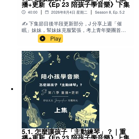
找到適合自己家庭的管理方式，讓螢幕管理困擾
播+更新《Ep 23 陪孩子學音樂》下集
Pine Nut → 松子
降到最低，甚至消失。📚哥倫比亞大學教授Keith
|
|
40:00
2026年8月4日 星期二
Season
8
,
Ep.
5.2
Diaz,PhD的「每30分鐘休息五分鐘」研究：
https://www.cuimc.columbia.edu/news/rx-
✍️ 下集節目後半段更新部分，J 分享上週「催
prolonged-sitting-five-minute-stroll-every-half-
📚書
眠」妹妹，幫妹妹克服緊張，考上青年樂團首席
hour🔤英文- IG → Instagram（社群媒體App） -
的過程。這是2020年四月的節目重播：《Ep 23
Play
doom scrolling → 無止盡地刷短視頻／滑手機
"Le grand livre de la cuisine” by Pol Martin 《波爾馬丁
陪孩子學音樂》下集 + 更新學音樂真的能開發大
（持續向下滑動觀看負面或無意義內容） - app →
的烹飪大全》（法文食譜書名）
腦嗎？為什麼有些家庭因為學琴而關係緊張？三
應用程式 - holistic →整體的、全面的 - consistent
位都在彈琴的媽媽——Pauline、Jacqueline、
→ 一致的 - Video Chat → 視訊通話 - Family
LingYing，從自己的學琴心路歷程談起，分享如
Media Plan → 家庭媒體計畫 - Minecraft →（麥
何培養孩子對音樂的興趣、決定樂器、找老師、
塊，電腦遊戲） - sky → Sky（遊戲） - Genshin
📘Pol Martin義大利肉醬書中原料翻譯：
建立練習習慣，以及面對孩子說「我不想學了」
Impact → 原神（遊戲） - Pinterest → 拼趣，圖片
時該怎麼辦。這集沒有標準答案，只有真實經驗
社群 - Etsy → Etsy.com（手作商品平台） -
1¼磅（625g）牛絞肉，瘦肉為佳
與實用技巧，適合所有正在陪孩子學音樂、或想
Screen time → 螢幕時間 - downtime → 關機時間
重新思考「音樂教育」的爸媽收聽。❤️ 本重播適
／休息時間（家長控制功能） - FaceTime → 視訊
1湯匙（15ml）植物油
合收聽對象：家有學齡前到小學階段孩子、正在
通話 程式- freak out → 驚慌失措／過度反應 -
考慮或已經讓孩子學音樂／樂器的爸媽 自己曾因
2顆小洋蔥，切碎
Piñata → 皮納塔（生日派對打的糖果玩具） -
學琴受傷、現在想用不同方式引導孩子的父母 對
AAP → American Academy of Pediatrics（美國
「培養興趣 vs. 建立紀律」感到兩難的家長 想了
一條芹菜莖，切丁
兒科學會） - Anxiety → 焦慮 - Depression → 憂
解美國華人家庭實際如何安排練琴、選老師、處
5.1. 怎麼讓孩子「主動練琴」？｜重
鬱 - Body Dysmorphia → 身體形象扭曲／身體畸
理撞牆期的聽眾 喜歡聽真實經驗分享、而非純理
兩顆大蒜瓣，切碎
播+更新《Ep 23 陪孩子學音樂》上集
形恐懼症 🌟金句「螢幕，只是另一個孩子喜歡的