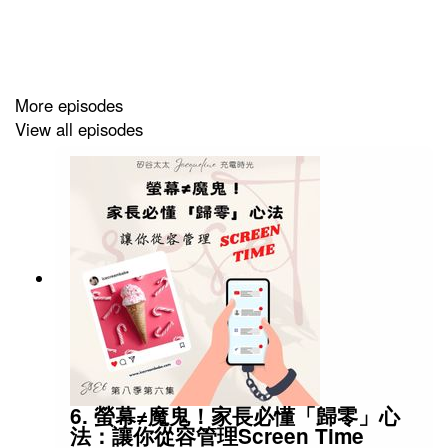
電視學來的快速食譜，聽完就能跟著做，做出五星級餐
廳的味道！
More episodes
🧑‍🍳 人物
View all episodes
Pol Martin → 波爾‧馬丁（加拿大著名廚師）
Julia Child → 茱莉亞‧柴爾德（美國著名廚師）
🔤英文
Oregano → 牛至
Basil → 羅勒
Thyme → 百里香
6. 螢幕≠魔鬼！家長必懂「歸零」心
Bay leaf → 月桂葉
法：讓你從容管理Screen Time