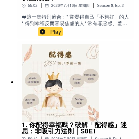
野特快（獨立玻璃圓頂觀光車廂） - Adventure
或只是想更深入了解你的動物夥伴，我都會以開
|
|
55:02
2026年7月16日 星期四
Season
8
,
Ep.
2
Class：經濟艙 - Dall Sheep：白色大角羊 -
放、尊重與溫柔的態度，協助你們建立更深層的
Moose：麋鹿 - Bald Eagle：白頭海雕（美國國
❤️這一集特別適合：* 常覺得自己「不夠好」的人
連結。Erica美國電話：925-872-
鳥） - Caribou：北美野馴鹿 - Reindeer：馴鹿
* 得到幸福反而容易焦慮的人* 常有罪惡感、羞愧
5215Email: Ery135@gmail.com
（聖誕老人拉車的那種） - Dry Cabin：無自來水
感的人* 容易羨慕別人、比較自己的人* 努力很
Play
的木屋 - Anti-Nausea motion sickness patches：
多，卻始終覺得人生沒有突破的人* 正在人生低
暈船貼（暈動症貼片） - Overeating：暴飲暴食、
潮、失業、失戀或遭遇挫折的人* 想深入了解心理
吃太多 - Sit down meals：坐下來點菜的正餐 -
學、神經科學與靈性觀點的人* 希望提升幸福感與
Excursions：岸上遊覽行程 🎙️相關老節目：
內在穩定的人* 對「配得感」、「價值感」、「應
《S3E5 我是『擔憂』武士Worrier - 就是愛擔
得感」有興趣的聽眾✍️節目介紹：你的想要～和
心？》《轉播｜為啥學音樂？矽谷家長觀點 ｜愛
「靈魂」的想要，不一樣？為什麼有些人得到幸
麗絲老師訪問Jacqueline》《S7E15 帶『皮蛇』
福，卻無法安心享受？為何有人成功後，反而開
去旅行：一場被迫慢下來的身體提醒》
始懷疑自己只是運氣好；有人躲過災難，卻一直
活在罪惡感裡；有人努力多年仍相信自己不值得
被愛、不值得成功？這些問題，都可能與一種很
少被討論，卻深深影響人生品質的心理狀態有關
～配得感（Sense of Deservingness）。本集節
目延續上一集內容，進一步探討配得感背後更深
層的心理機制，以及它如何影響我們對幸福、成
1. 你配得幸福嗎？破解「配得感」迷
功、失敗、人際關係與人生挑戰的感受。節目中
思：非吸引力法則｜S8E1
除了引用孟子《天將降大任於斯人也》的智慧，
|
|
50:12
2026年7月9日 星期四
Season
8
,
Ep.
1