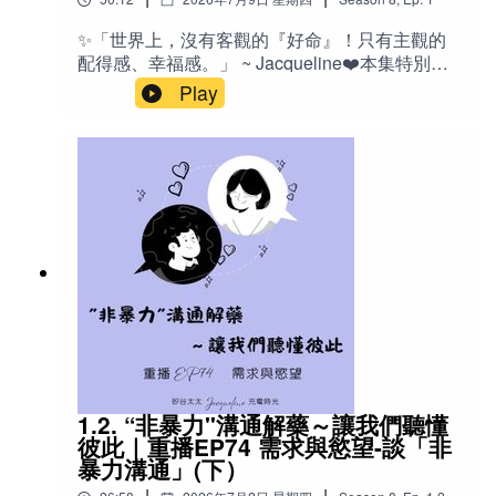
也分享神經外科醫師 Dr. Michael Egnor 對自由意
志、意識與靈魂的研究觀點，並比較「配得
✨「世界上，沒有客觀的『好命』！只有主觀的
感」、「價值感」、「應得感」與「該得感」四
配得感、幸福感。」 ~ Jacqueline❤️本集特別適
種人生狀態，幫助我們重新理解：真正決定幸福
合：常覺得自己「不夠好」、「不值得被愛」的
Play
的，並不是外在發生了什麼，而是我們是否有能
人明明擁有很多，卻始終無法感到滿足與幸福的
力承接生命送來的一切。記得：你一直努力與承
人總是在感情中反覆測試對方、害怕失去的人容
受的一切，都正在默默擴充你承接幸福的容量。
易拖延、自我設限、自我破壞（Self-Sabotage）
🔤 英文Sense of Deservingness 配得
的人對吸引力法則、顯化（Manifestation）、身
感 Sense of Worthiness 價值感 Sense of
心靈、自我成長有興趣，但希望有更深入思辨的
Entitlement 應得感 Homeostasis 體內恆
人正在尋找人生方向、職涯定位或思考「真正想
定、體內穩態 Arousal 喚醒狀態、清醒程
要的是什麼」的人父母、教育工作者，以及想了
度 Movement 動作控制 Perceiving 感
解孩子天賦與內在動力的人想建立真正自信，而
知、知覺 Memory 記
不是靠自我催眠獲得短暫信心的人✍️ 你真的相信
憶 Emotion 情
「只要相信自己值得，就能得到一切」嗎？近年
緒 Pseudoscience 偽科學（作者主張可理
來，「配得感」成了自我成長圈最熱門的關鍵字
解為「未科學」）Free Will 自由意
之一。但，也許我們一直誤會了它。真正的配得
志 Rational Thinking 理性思考 Imposter
感，不是拼命告訴自己「我值得」，也不是靠吸
Syndrome 冒名頂替症候群 Education 教
引力法則去顯化人生，而是一種深刻認識自己的
1.2. “非暴力"溝通解藥～讓我們聽懂
育（引導內在能力） Unlearn 反教育、去除
能力。在這一集節目中， Ｊ分享多年催眠與教練
彼此｜重播EP74 需求與慾望-談「非
舊有學習 📚 台語諺語：「狀元子好生，生意子
工作的觀察，以及自己的生命經驗，重新定義什
暴力溝通」(下）
歹生」👨‍⚕️人物Dr. Michael Egnor （美國小兒神經
麼是真正的「配得感」。我們將一起探討：為什
外科）孟子 中國古代哲人 🌟金句「你一直默默努
|
|