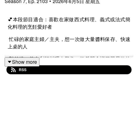
Season
7
,
Ep.
2103
•
2026年6月5日 星期五
💕本段節目適合：喜歡在家做西式料理、義式或法式簡
化料理的烹飪愛好者
忙碌的家庭主婦／主夫，想一次做大量醬料保存、快速
上桌的人
對羊排、義大利麵料理有興趣，但希望食譜簡單易做的
Show more
聽眾
RSS
想學習經典食譜並加以改良、做出適合全家口味料理的
爸媽
✍️這一集分享兩款實用又美味的醬料食譜：來自Pol
Martin的經典義大利牛肉肉醬，以及改良自Rachael Ray
的薄荷羊排醬。一次做多份冷藏或冷凍，忙碌時就能快
速上桌，適合全家享用。從法式烹飪簡化理念到健身房