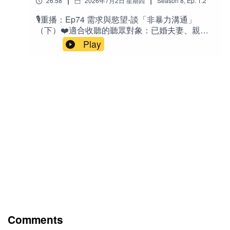
26:58
2026年7月2日 星期四
Season
8
,
Ep.
1.2
麼有人被深愛，卻始終感受不到幸福？為什麼越
力與承受的一切，都在暗暗提升你承接更多幸福
缺乏配得感，越容易自我破壞（Self-
🎙️重播：Ep74 需求與慾望-談「非暴力溝通」
的能力。」（這就是「配得感」的終極內涵！）
Sabotage）？為什麼真正的配得感，不只是自
（下）❤️適合收聽的聽眾對象：已婚夫妻、親子
「當天時地利人合時，屬於你的一切，終將回到
信，更包含勇氣與感恩？為什麼幸福，不是追求
關係中的父母、與原生家庭互動頻繁的人，以及
你的生命經驗中。」「學習配得感，能讓我們與
Play
別人的人生，而是找到真正屬於自己的生命位
任何希望改善人際溝通、減少衝突、追求更和諧
《靈魂的想要》接軌。」「配得感，不只是相信
置？如果你曾經懷疑過自己、害怕失敗、害怕失
關係的聽眾。特別推薦給對「溝通技巧」有基礎
自己值得，而是勇敢接受生命送來與失去的一
去，或總覺得人生少了一塊拼圖，希望這一集，
了解，但想深入理解「背後原理」的人，也適合
切。」「很多你現在承受的困難，不是在阻止
能陪你重新認識自己，也重新相信：真正屬於你
正在學習情緒覺察、渴望關係更親密的成人聽
你，而是在讓你配得你真正想要的未來。」「真
的幸福，其實一直都在。🔤英文Sense of
眾。✍️節目簡介：在這一集中，玲穎與
正的教育，不是塞進知識，而是喚醒原本就在你
worthiness：值得感 / 配得感 Sense of
Jacqueline 深入介紹馬歇爾‧羅森堡博士的「非暴
裡面的天賦。」「如意時，需要配得感；失意
deservingness：應得感 / 配得感 The Pursuit of
力溝通」概念。她們分享非暴力溝通的四步流程
時，需要價值感。」「真正讓人痛苦的，不是事
Happiness / The Pursuit of Happyness：幸福的
（觀察事實、感受、需求、請求），並聚焦「需
件，而是事件發生後，內心對自己的評價。」🎙️相
追求（電影《追求幸福》） Self-Sabotage：自我
求」這個核心元素，幫助聽眾理解為何暴力語言
關老節目《S8E1 你配得幸福嗎？破解「配得感」
破壞 / 自我設限 / 拿石頭砸自己的腳 Baseless, not
（評斷、指責）會讓關係疏離，以及如何透過覺
迷思：非吸引力法則 》《S7E18 談「鬆弛感」：
based in reality：無根據的、不基於現實
察自身與他人的需求，達成雙贏、拉近距離。結
天塌下來都撐得住？ 》《S6E24 .1「自愛」的意
的 Artificially：人工地 / 刻意地 📘 中文「敝帚自
合真實生活例子（如丟襪子、手肘放桌上），提
識地圖？人該怎麼照顧自己？ 》《S3E12 「受害
珍」：把自己家的一把破掃帚當成寶貝來珍惜。
供實用練習，讓溝通不再是吵架，而是共同提升
者心態」之深入剖析 》
比喻東西雖然不好、不值錢，但因為是自己擁有
生活品質的過程。🔤英文Nonviolent
的，仍然非常愛惜和看重。🌟金句：「要得到你
Communication / NVC：非暴力溝通Marshall
想要的東西，最可靠的方法，是讓自己配得上
Rosenberg：馬歇爾‧羅森堡（博士）
Comments
它。」——Charlie Munger 「感恩，讓配得感不
Nonjudgmental：不帶評斷的Need / Needs：需