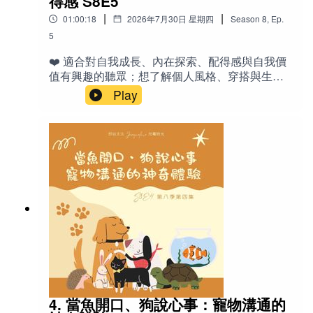
得感 S8E5
recital：演奏會／發表會 GIG：演出／駐唱工
要性） Little American（影集，壁球教練與孩子
油：2/3杯特級初榨橄欖油（Rachael Ray會說EVOO）
|
|
01:00:18
2026年7月30日 星期四
Season
8
,
Ep.
作 boundary：界限 guideline：指引／指導原
的故事） 🎙️相關老節目：《Ep 23 陪孩子學音樂》
則 technique：技巧 structural：有結構的、系統
5
《Ep 25 陪小孩（自己）無痛建立Routine》
大蒜：幾瓣，搗碎，喜歡大蒜味的可以多加
化的 portable：方便攜帶的 repertoire：曲目
《S1E23 美國中學生活-和包子、饅頭姊姊閒聊》
❤️ 適合對自我成長、內在探索、配得感與自我價
庫 incentive：誘因／獎勵 overwhelm：壓垮、
芥末：3湯匙準備好的穀物芥末
《Ep 13 小孩生病了怎麼辦？（催眠專題一）》
值有興趣的聽眾；想了解個人風格、穿搭與生活
不知所措 motivation：動機 ”tune in“ to your
《S4E5 完美主義人格 （一）》
品味如何反映內在狀態的人；正在摸索自己喜
Play
kids：靜下心來感受／連結孩子 follow your
醋：約2湯匙白葡萄酒醋（我後來改用檸檬或萊姆汁代
好、面對別人模仿或批評時容易動搖的人；以及
intuition：跟隨你的直覺 switch off：關掉（大
替，味道更好，會放到一大匙）
家長、心理諮商相關從業者或想透過日常小事提
腦）、放空 🌟金句 「音樂在我生命中是很美好
升自我覺察的現代人。特別適合曾聽過「配得
的，但它不是全部。」 「寧可縮短時間，但盡量
甜度：1湯匙蜂蜜或糖（也可以不加）
感」相關集數、想繼續深化自我認識的聽眾。✍️
不要間斷。」 「媽媽是你的一面鏡子，如果你不
品味不是「有」或「沒有」的固定特質，而是可
需要天天照鏡子，就等到需要的時候再來找
薄荷：一杯新鮮薄荷葉，或和羅勒葉一半一半
以慢慢認識、提升與改變的過程。這一集從配得
我。」 「表演的目的不是表現自己，而是分享音
感出發，分享如何透過觀察自己真正喜歡什麼、
樂帶給你的快樂。」 「我們只是孩子帶到這個世
調味料：鹽和胡椒
適合什麼，來提升內在的「我值得」感受。
界上的其中一個資源而已。」 「小孩就算暫時不
Jacqueline用自身與家人、客戶的真實故事，說
學，只要還是喜歡音樂，就已經收到這份禮物
明認識個人品味如何帶來「鬆弛感」、自然滿
了。」 📚參考資料 《蜜蜂與月淚》（小說，引發
足，以及面對別人「愛學」時的心態轉換。最後
重新學琴的契機） Music Together（全美兒童音
也收錄女兒們的實用建議，幫助你從生活中開始
樂課程） Music for Young Children（團體班教材
探索屬於自己的風格。🔤英文- style：風格 -
系統） Violin（YouTube Channel，強調練習重
outfits：穿搭／服裝搭配 - vibe：氛圍／感覺 -
要性） Little American（影集，壁球教練與孩子
4. 當魚開口、狗說心事：寵物溝通的
humility ：謙虛- Pinterest：Pinterest（圖片收藏