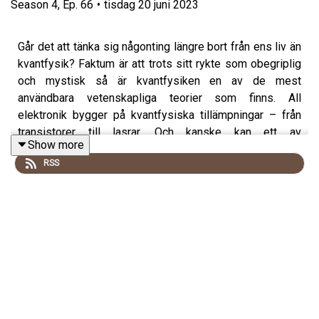
Season
4
,
Ep.
66
•
tisdag 20 juni 2023
Går det att tänka sig någonting längre bort från ens liv än
kvantfysik? Faktum är att trots sitt rykte som obegriplig
och mystisk så är kvantfysiken en av de mest
användbara vetenskapliga teorier som finns. All
elektronik bygger på kvantfysiska tillämpningar – från
transistorer till lasrar. Och kanske kan ett av
Show more
kvantfysikens mest svårgreppbara fenomen leda till en
RSS
helt ny sorts kvantdatorer. Fysikern
Göran Johansson
berättar om vad kvantfysik är, hur den kan användas och
vad en kvantdator egentligen är bra för.
.