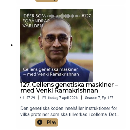
förstå varför? Och varför började människor inte
använda sig av kunskap för att skapa tillväxt före
1700-talet?Kerstin Enflo, professor i ekonomisk
historia, tar avstamp i 2025 års
ekonomipristagare Joel Mokyrs forskning och
förklarar hur kunskap blir till verklig
förändring.Foto: Johan Persson.
127. Cellens genetiska maskiner –
med Venki Ramakrishnan
|
|
47:29
tisdag 7 april 2026
Season
7
,
Ep.
127
Den genetiska koden innehåller instruktioner för
vilka proteiner som ska tillverkas i cellerna. Det
tog forskarna flera decennier att lära sig tolka
Play
denna kod, men i cellen sker processen