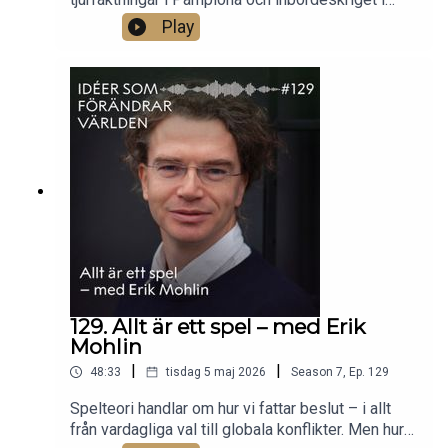
Spanien – vad spelade platserna för roll i
Play
Hemingways litteratur, och hur påverkades han av
de intellektuella miljöer han både vistades i och
tog avstånd från? Litteraturvetaren Elin Käck
berättar om en mycket amerikansk författare vars
böcker utspelade sig på helt andra platser.Foto:
Nils Käck.
129. Allt är ett spel – med Erik
Mohlin
|
|
48:33
tisdag 5 maj 2026
Season
7
,
Ep.
129
Spelteori handlar om hur vi fattar beslut – i allt
från vardagliga val till globala konflikter. Men hur