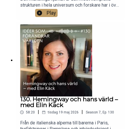
strukturen i hela universum och forskare har i över
hundra år försökt förstå hur den fungerar.
Play
Samtidigt bildas det hela tiden nya hjärnor, på bara
några veckor, i embryon. Professor Sten
Linnarsson har tillsammans med en internationell
forskargrupp kartlagt hjärnans tidiga genetiska
utveckling – och här om hur hjärnan bildas, hur
man forskar om det och vad vi kan använda
kunskapen till.Foto: Ulf Sirborn.
130. Hemingway och hans värld –
med Elin Käck
|
|
58:20
tisdag 19 maj 2026
Season
7
,
Ep.
130
Från de italienska alperna till barerna i Paris,
tjurfäktningar i Pamplona och inbördeskriget i