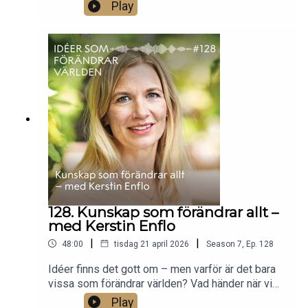
väl fungerar den egentligen? Går det att räkna ut
Play
vad som är rätt att göra? Och vad händer när
spelet är riggat så att alla förlorar?Spelteoretikern
Erik Mohlin förklarar hur matematiken kan hjälpa
oss förstå varför jämvikt uppstår – inom ekonomi,
politik och till och med evolution. Om samarbeten
som faller isär, varför ingen vill städa om inte alla
gör det och vad som egentligen krävs för att ett
system ska fungera..
128. Kunskap som förändrar allt –
med Kerstin Enflo
|
|
48:00
tisdag 21 april 2026
Season
7
,
Ep.
128
Idéer finns det gott om – men varför är det bara
vissa som förändrar världen? Vad händer när vi
går från att veta att något fungerar till att
Play