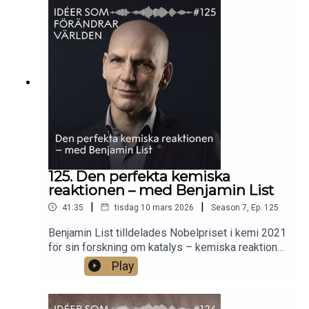
svår att besegra? Parasitologen Ellen
Bushell berättar om sjukdomens komplexitet och
om de metoder som faktiskt fungerar. Hon
förklarar vad forskarna har lärt sig, och varför det
fortfarande finns hopp om att en dag vinna
kampen mot malaria.Foto: Mattias
Petterson/UmU.
125. Den perfekta kemiska
reaktionen – med Benjamin List
|
|
41:35
tisdag 10 mars 2026
Season
7
,
Ep.
125
Benjamin List tilldelades Nobelpriset i kemi 2021
för sin forskning om katalys – kemiska reaktioner
som kan förvandla vanliga ämnen till användbara
Play
kemikalier. Katalys har gjort att vi kan ge fler
människor mat och värme, bota sjukdomar och
driva färdmedel längre och effektivare. List