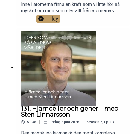
Inne i atomerna finns en kraft som vi inte hör så
mycket om men som styr allt från atomernas
stabilitet till stjärnornas livscykler. Den här starka
Play
kraften kan lära oss mer om universums
utveckling och ge ledtrådar till varför det finns
mer materia än antimateria. Fysikern Christian
Forssén berättar om hur krafter i atomkärnans inre
kan spegla universums största gåtor..
131. Hjärnceller och gener – med
Sten Linnarsson
|
|
51:38
tisdag 2 juni 2026
Season
7
,
Ep.
131
Den mänskliga hjärnan är den mest komplexa