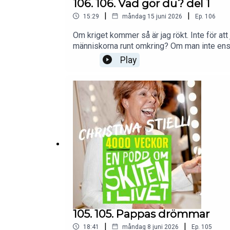
106. 106. Vad gör du? del 1
|
|
15:29
måndag 15 juni 2026
Ep.
106
Om kriget kommer så är jag rökt. Inte för att j
människorna runt omkring? Om man inte ens b
kriget kommer? #4000veckor #enpoddomski
Play
105. 105. Pappas drömmar
|
|
18:41
måndag 8 juni 2026
Ep.
105