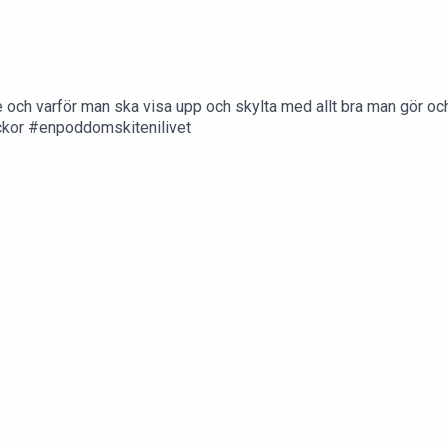
ttre och varför man ska visa upp och skylta med allt bra man gör
ckor #enpoddomskitenilivet