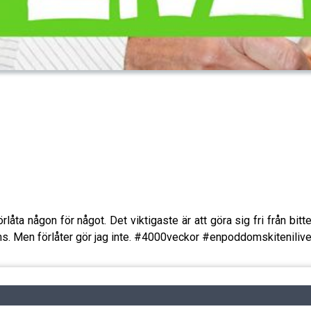
 förlåta någon för något. Det viktigaste är att göra sig fri från bitt
tans. Men förlåter gör jag inte. #4000veckor #enpoddomskitenilive