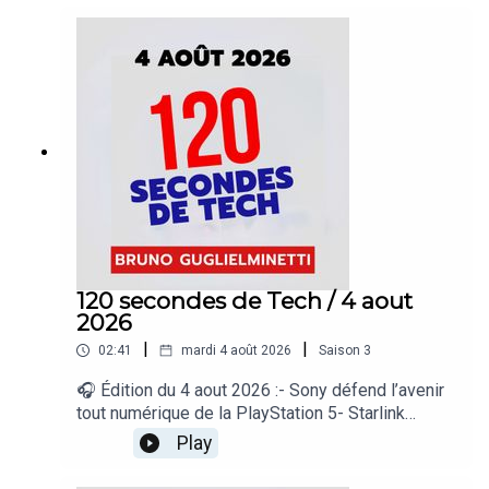
iPhone et Windows- Spotify dépasse les 300
millions d’abonnés payants- La prochaine Xbox
miserait sur la rétrocompatibilité totale« 120
secondes de Tech », un regard sur le quotidien de
l’actualité numérique proposé par Bruno
Guglielminetti Découvrez Micrologic.ca
120 secondes de Tech / 4 aout
2026
|
|
02:41
mardi 4 août 2026
Saison
3
🎧 Édition du 4 aout 2026 :- Sony défend l’avenir
tout numérique de la PlayStation 5- Starlink
pousse un pionnier du satellite à la faillite-
Play
Bluesky veut bâtir un réseau social ouvert à
grande échelle- DuckDuckGo lance des lunettes…