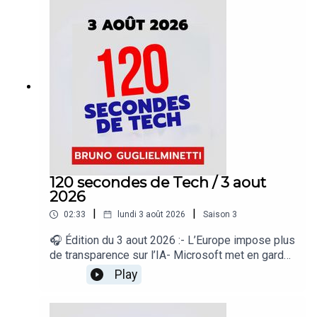
sans technologie- Apple préparerait de nouveaux
AirPods Pro- Une fuite révèle le Lenovo
Googlebook 15« 120 secondes de Tech », un
regard sur le quotidien de l’actualité numérique
proposé par Bruno Guglielminetti Découvrez
Micrologic.ca
120 secondes de Tech / 3 aout
2026
|
|
02:33
lundi 3 août 2026
Saison
3
🎧 Édition du 3 aout 2026 :- L’Europe impose plus
de transparence sur l’IA- Microsoft met en garde
contre les Wi-Fi publics- Google élargit Gemini
Play
Spark- Google suspend Nano Banana dans
Google Earth- Les jeunes Australiens toujours sur
les réseaux sociaux« 120 secondes de Tech », un