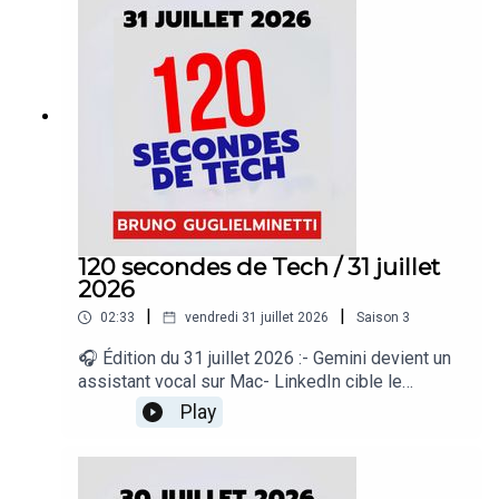
regard sur le quotidien de l’actualité numérique
proposé par Bruno Guglielminetti Découvrez
Micrologic.ca
120 secondes de Tech / 31 juillet
2026
|
|
02:33
vendredi 31 juillet 2026
Saison
3
🎧 Édition du 31 juillet 2026 :- Gemini devient un
assistant vocal sur Mac- LinkedIn cible le
contenu IA médiocre- Google Earth accueille
Play
Nano Banana- Waymo ajoute Gemini à ses
robotaxis- Microsoft prépare une super
application Copilot« 120 secondes de Tech », un
regard sur le quotidien de l’actualité numérique