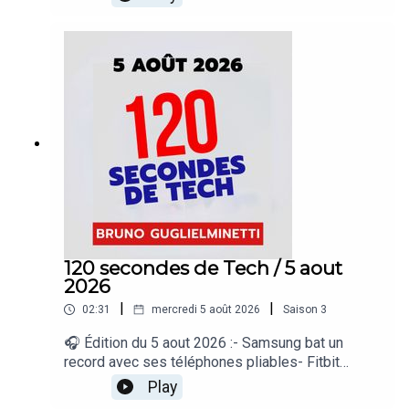
plus de téléphones à vendre en Amérique du
Nord- Disney ouvre ses personnages aux
créateurs TikTok- Mauvais conseil pour refroidir
les téléphones« 120 secondes de Tech », un
regard sur le quotidien de l’actualité numérique
proposé par Bruno Guglielminetti Découvrez
Micrologic.ca
120 secondes de Tech / 5 aout
2026
|
|
02:31
mercredi 5 août 2026
Saison
3
🎧 Édition du 5 aout 2026 :- Samsung bat un
record avec ses téléphones pliables- Fitbit
synchronise enfin ses données avec Apple
Play
Santé- Apple prépare un copier-coller entre