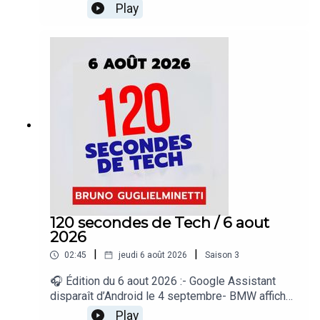
outils à ChatGPT- Google déploie « Demander à
Play
Maps » dans 160 pays- Suno veut mieux
identifier la musique créée par IA- Rockstar
dévoilera un nouvel aperçu de GTA VI« 120
secondes de Tech », un regard sur le quotidien de
l’actualité numérique proposé par Bruno
Guglielminetti Découvrez Micrologic.ca
120 secondes de Tech / 6 aout
2026
|
|
02:45
jeudi 6 août 2026
Saison
3
🎧 Édition du 6 aout 2026 :- Google Assistant
disparaît d’Android le 4 septembre- BMW affiche
une publicité dans ses véhicules- OnePlus n’a
Play