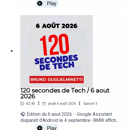
outils à ChatGPT- Google déploie « Demander à
Play
Maps » dans 160 pays- Suno veut mieux
identifier la musique créée par IA- Rockstar
dévoilera un nouvel aperçu de GTA VI« 120
secondes de Tech », un regard sur le quotidien de
l’actualité numérique proposé par Bruno
Guglielminetti Découvrez Micrologic.ca
120 secondes de Tech / 6 aout
2026
|
|
02:45
jeudi 6 août 2026
Saison
3
🎧 Édition du 6 aout 2026 :- Google Assistant
disparaît d’Android le 4 septembre- BMW affiche
une publicité dans ses véhicules- OnePlus n’a
Play