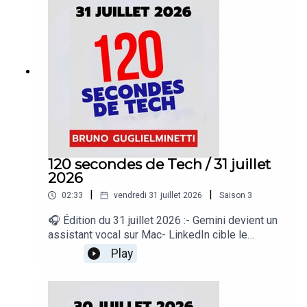
regard sur le quotidien de l’actualité numérique
proposé par Bruno Guglielminetti Découvrez
Micrologic.ca
120 secondes de Tech / 31 juillet
2026
|
|
02:33
vendredi 31 juillet 2026
Saison
3
🎧 Édition du 31 juillet 2026 :- Gemini devient un
assistant vocal sur Mac- LinkedIn cible le
contenu IA médiocre- Google Earth accueille
Play
Nano Banana- Waymo ajoute Gemini à ses
robotaxis- Microsoft prépare une super
application Copilot« 120 secondes de Tech », un
regard sur le quotidien de l’actualité numérique