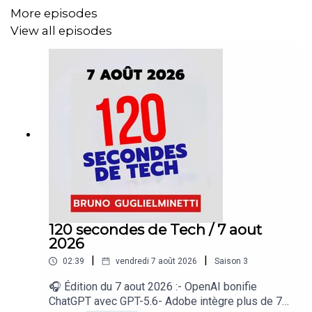
More episodes
incluant l'audit des systèmes d'IA et la configuration
View all episodes
sécuritaire de Microsoft Copilot. Cyberswat aide les
PME à obtenir un score de cybersécurité et à suivre son
évolution. Pour en savoir plus :
cyberswat.ca
!
120 secondes de Tech / 7 aout
2026
|
|
02:39
vendredi 7 août 2026
Saison
3
🎧 Édition du 7 aout 2026 :- OpenAI bonifie
ChatGPT avec GPT-5.6- Adobe intègre plus de 70