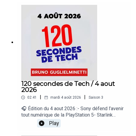
iPhone et Windows- Spotify dépasse les 300
millions d’abonnés payants- La prochaine Xbox
miserait sur la rétrocompatibilité totale« 120
secondes de Tech », un regard sur le quotidien de
l’actualité numérique proposé par Bruno
Guglielminetti Découvrez Micrologic.ca
120 secondes de Tech / 4 aout
2026
|
|
02:41
mardi 4 août 2026
Saison
3
🎧 Édition du 4 aout 2026 :- Sony défend l’avenir
tout numérique de la PlayStation 5- Starlink
pousse un pionnier du satellite à la faillite-
Play
Bluesky veut bâtir un réseau social ouvert à
grande échelle- DuckDuckGo lance des lunettes…