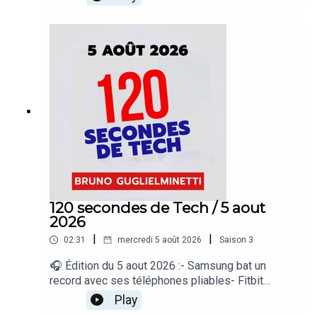
plus de téléphones à vendre en Amérique du
Nord- Disney ouvre ses personnages aux
créateurs TikTok- Mauvais conseil pour refroidir
les téléphones« 120 secondes de Tech », un
regard sur le quotidien de l’actualité numérique
proposé par Bruno Guglielminetti Découvrez
Micrologic.ca
120 secondes de Tech / 5 aout
2026
|
|
02:31
mercredi 5 août 2026
Saison
3
🎧 Édition du 5 aout 2026 :- Samsung bat un
record avec ses téléphones pliables- Fitbit
synchronise enfin ses données avec Apple
Play
Santé- Apple prépare un copier-coller entre