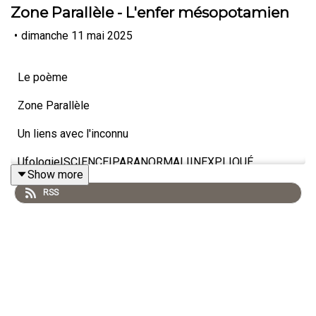
Zone Parallèle - L'enfer mésopotamien
•
dimanche 11 mai 2025
Le poème
Zone Parallèle
Un liens avec l'inconnu
Ufologie|SCIENCE|PARANORMAL|INEXPLIQUÉ
Show more
RSS
Animé par Carole Lauzé
https://www.facebook.com/zoneparallele
https://www.facebook.com/SteveZ582