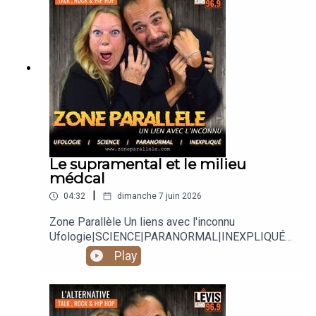
https://twitter.com/zoneparallele
https://www.youtube.com/@zoneparallele
Le supramental et le milieu
médcal
|
04:32
dimanche 7 juin 2026
Zone Parallèle Un liens avec l'inconnu
Ufologie|SCIENCE|PARANORMAL|INEXPLIQUÉ
Animé par Carole Lauzé, SteveZ
Play
https://www.facebook.com/zoneparallele
https://www.facebook.com/SteveZ582
https://www.zoneparallele.com/
https://twitter.com/zoneparallele