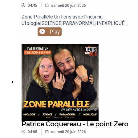
|
04:45
samedi 20 juin 2026
Zone Parallèle Un liens avec l'inconnu
Ufologie|SCIENCE|PARANORMAL|INEXPLIQUÉ
Animé par Carole Lauzé, SteveZ
Play
https://www.facebook.com/zoneparallele
https://www.facebook.com/SteveZ582
https://www.zoneparallele.com/
https://twitter.com/zoneparallele
https://www.youtube.com/@zoneparallele
Patrice Coquereau - Le point Zero
|
04:05
samedi 20 juin 2026