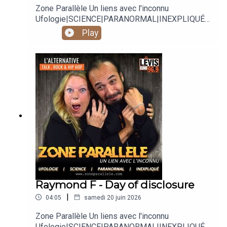
Zone Parallèle Un liens avec l'inconnu
Ufologie|SCIENCE|PARANORMAL|INEXPLIQUÉ
Animé par Carole Lauzé, SteveZ
Play
https://www.facebook.com/zoneparallele
https://www.facebook.com/SteveZ582
https://www.zoneparallele.com/
https://twitter.com/zoneparallele
https://www.youtube.com/@zoneparallele
Raymond F - Day of disclosure
|
04:05
samedi 20 juin 2026
Zone Parallèle Un liens avec l'inconnu
Ufologie|SCIENCE|PARANORMAL|INEXPLIQUÉ