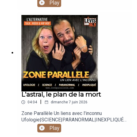
Play
L'astral, le plan de la mort
|
04:04
dimanche 7 juin 2026
Zone Parallèle Un liens avec l'inconnu
Ufologie|SCIENCE|PARANORMAL|INEXPLIQUÉ
Animé par Carole Lauzé, SteveZ
Play
https://www.facebook.com/zoneparallele