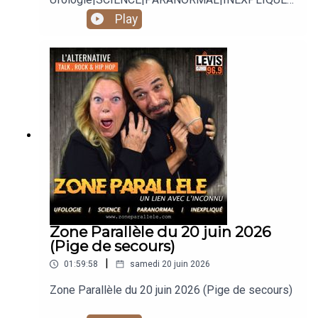
Animé par Carole Lauzé, SteveZ
Play
https://www.facebook.com/zoneparallele
https://www.facebook.com/SteveZ582
https://www.zoneparallele.com/
https://twitter.com/zoneparallele
https://www.youtube.com/@zoneparallele
Zone Parallèle du 20 juin 2026
(Pige de secours)
|
01:59:58
samedi 20 juin 2026
Zone Parallèle du 20 juin 2026 (Pige de secours)