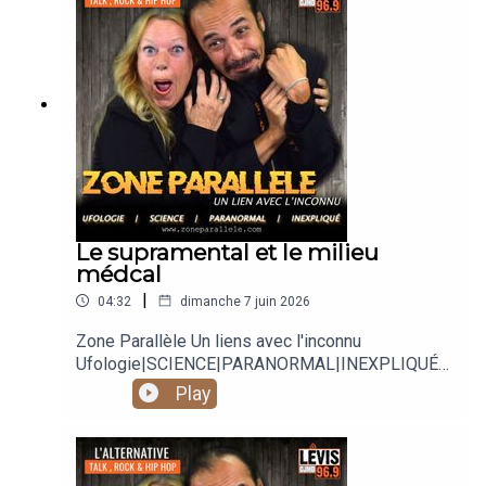
https://twitter.com/zoneparallele
https://www.youtube.com/@zoneparallele
Le supramental et le milieu
médcal
|
04:32
dimanche 7 juin 2026
Zone Parallèle Un liens avec l'inconnu
Ufologie|SCIENCE|PARANORMAL|INEXPLIQUÉ
Animé par Carole Lauzé, SteveZ
Play
https://www.facebook.com/zoneparallele
https://www.facebook.com/SteveZ582
https://www.zoneparallele.com/
https://twitter.com/zoneparallele