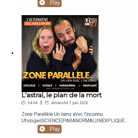
Play
L'astral, le plan de la mort
|
04:04
dimanche 7 juin 2026
Zone Parallèle Un liens avec l'inconnu
Ufologie|SCIENCE|PARANORMAL|INEXPLIQUÉ
Animé par Carole Lauzé, SteveZ
Play
https://www.facebook.com/zoneparallele