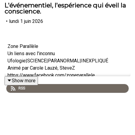
L'événementiel, l'espérience qui éveil la
conscience.
•
lundi 1 juin 2026
Zone Parallèle
Un liens avec l'inconnu
Ufologie|SCIENCE|PARANORMAL|INEXPLIQUÉ
Animé par Carole Lauzé, SteveZ
https://www.facebook.com/zoneparallele
Show more
https://www.facebook.com/SteveZ582
RSS
https://www.zoneparallele.com/
https://twitter.com/zoneparallele
https://www.youtube.com/@zoneparallele