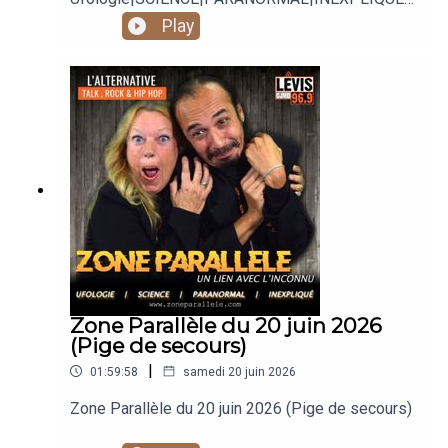
Animé par Carole Lauzé, SteveZ
Play
https://www.facebook.com/zoneparallele
https://www.facebook.com/SteveZ582
https://www.zoneparallele.com/
https://twitter.com/zoneparallele
https://www.youtube.com/@zoneparallele
Zone Parallèle du 20 juin 2026
(Pige de secours)
|
01:59:58
samedi 20 juin 2026
Zone Parallèle du 20 juin 2026 (Pige de secours)