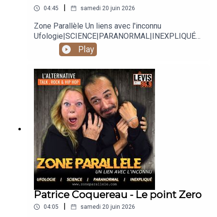
|
04:45
samedi 20 juin 2026
Zone Parallèle Un liens avec l'inconnu
Ufologie|SCIENCE|PARANORMAL|INEXPLIQUÉ
Animé par Carole Lauzé, SteveZ
Play
https://www.facebook.com/zoneparallele
https://www.facebook.com/SteveZ582
https://www.zoneparallele.com/
https://twitter.com/zoneparallele
https://www.youtube.com/@zoneparallele
Patrice Coquereau - Le point Zero
|
04:05
samedi 20 juin 2026