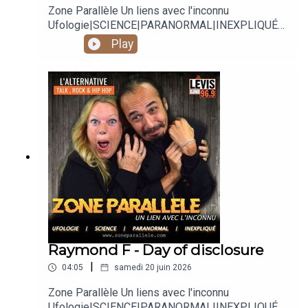
Zone Parallèle Un liens avec l'inconnu
Ufologie|SCIENCE|PARANORMAL|INEXPLIQUÉ
Animé par Carole Lauzé, SteveZ
Play
https://www.facebook.com/zoneparallele
https://www.facebook.com/SteveZ582
https://www.zoneparallele.com/
https://twitter.com/zoneparallele
https://www.youtube.com/@zoneparallele
Raymond F - Day of disclosure
|
04:05
samedi 20 juin 2026
Zone Parallèle Un liens avec l'inconnu
Ufologie|SCIENCE|PARANORMAL|INEXPLIQUÉ