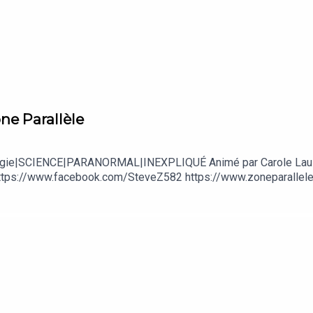
ne Parallèle
Ufologie|SCIENCE|PARANORMAL|INEXPLIQUÉ Animé par Carole Lau
tps://www.facebook.com/SteveZ582 https://www.zoneparallele.c