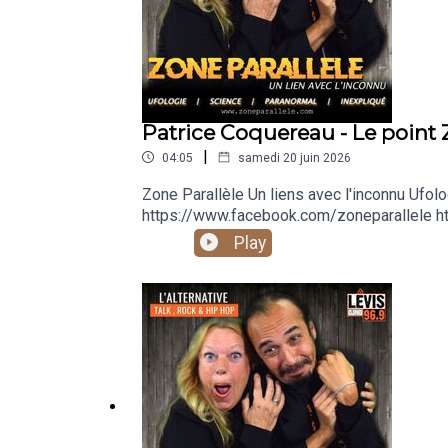
Patrice Coquereau - Le point 
|
04:05
samedi 20 juin 2026
Zone Parallèle Un liens avec l'inconnu 
https://www.facebook.com/zoneparallele ht
https://www.youtube.com/@zoneparallele
Play