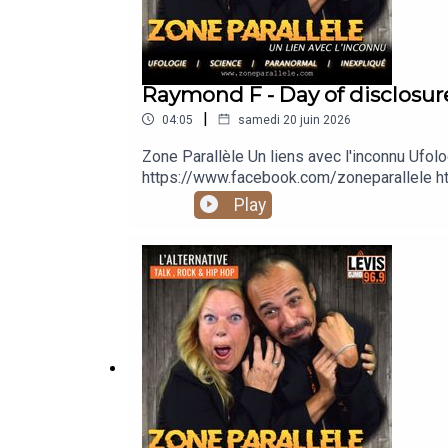
Raymond F - Day of disclosur
|
04:05
samedi 20 juin 2026
Zone Parallèle Un liens avec l'inconnu 
https://www.facebook.com/zoneparallele ht
https://www.youtube.com/@zoneparallele
Play