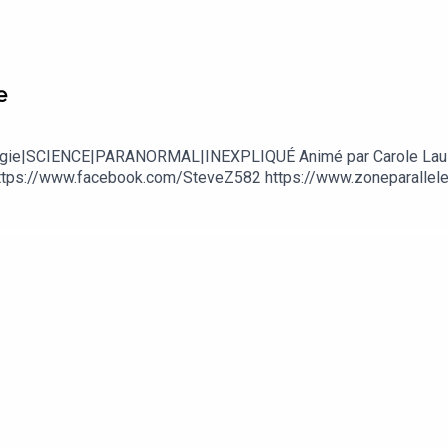
e
Ufologie|SCIENCE|PARANORMAL|INEXPLIQUÉ Animé par Carole Lau
tps://www.facebook.com/SteveZ582 https://www.zoneparallele.c