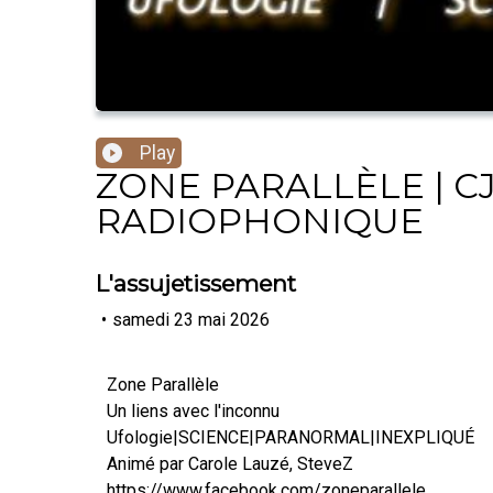
Play
ZONE PARALLÈLE | CJ
RADIOPHONIQUE
L'assujetissement
•
samedi 23 mai 2026
Zone Parallèle
Un liens avec l'inconnu
Ufologie|SCIENCE|PARANORMAL|INEXPLIQUÉ
Animé par Carole Lauzé, SteveZ
https://www.facebook.com/zoneparallele