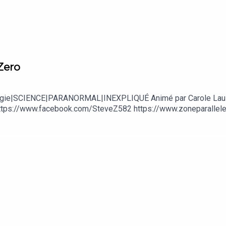
Zero
Ufologie|SCIENCE|PARANORMAL|INEXPLIQUÉ Animé par Carole Lau
tps://www.facebook.com/SteveZ582 https://www.zoneparallele.c