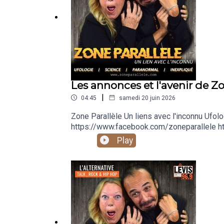
Les annonces et l'avenir de Zo
|
04:45
samedi 20 juin 2026
Zone Parallèle Un liens avec l'inconnu 
https://www.facebook.com/zoneparallele ht
https://www.youtube.com/@zoneparallele
Play