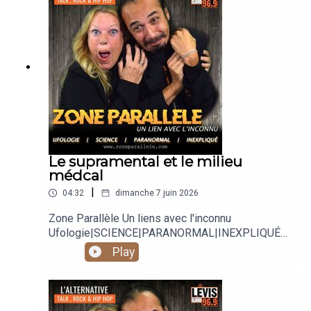
https://twitter.com/zoneparallele
https://www.youtube.com/@zoneparallele
Le supramental et le milieu
médcal
|
04:32
dimanche 7 juin 2026
Zone Parallèle Un liens avec l'inconnu
Ufologie|SCIENCE|PARANORMAL|INEXPLIQUÉ
Animé par Carole Lauzé, SteveZ
Play
https://www.facebook.com/zoneparallele
https://www.facebook.com/SteveZ582
https://www.zoneparallele.com/
https://twitter.com/zoneparallele