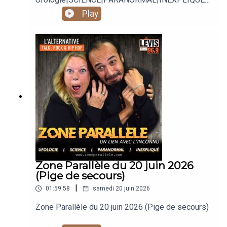
Animé par Carole Lauzé, SteveZ
Play
https://www.facebook.com/zoneparallele
https://www.facebook.com/SteveZ582
https://www.zoneparallele.com/
https://twitter.com/zoneparallele
https://www.youtube.com/@zoneparallele
Zone Parallèle du 20 juin 2026
(Pige de secours)
|
01:59:58
samedi 20 juin 2026
Zone Parallèle du 20 juin 2026 (Pige de secours)