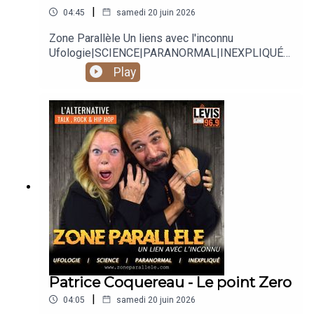
|
04:45
samedi 20 juin 2026
Zone Parallèle Un liens avec l'inconnu
Ufologie|SCIENCE|PARANORMAL|INEXPLIQUÉ
Animé par Carole Lauzé, SteveZ
Play
https://www.facebook.com/zoneparallele
https://www.facebook.com/SteveZ582
https://www.zoneparallele.com/
https://twitter.com/zoneparallele
https://www.youtube.com/@zoneparallele
Patrice Coquereau - Le point Zero
|
04:05
samedi 20 juin 2026