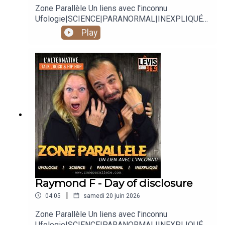
Zone Parallèle Un liens avec l'inconnu
Ufologie|SCIENCE|PARANORMAL|INEXPLIQUÉ
Animé par Carole Lauzé, SteveZ
Play
https://www.facebook.com/zoneparallele
https://www.facebook.com/SteveZ582
https://www.zoneparallele.com/
https://twitter.com/zoneparallele
https://www.youtube.com/@zoneparallele
Raymond F - Day of disclosure
|
04:05
samedi 20 juin 2026
Zone Parallèle Un liens avec l'inconnu
Ufologie|SCIENCE|PARANORMAL|INEXPLIQUÉ