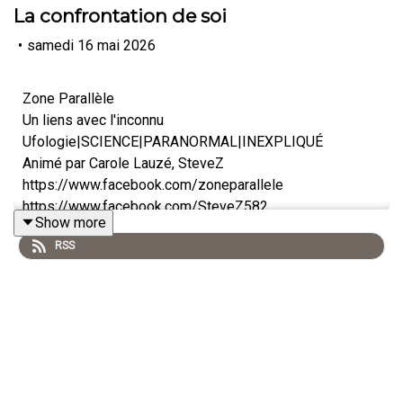
La confrontation de soi
•
samedi 16 mai 2026
Zone Parallèle
Un liens avec l'inconnu
Ufologie|SCIENCE|PARANORMAL|INEXPLIQUÉ
Animé par Carole Lauzé, SteveZ
https://www.facebook.com/zoneparallele
https://www.facebook.com/SteveZ582
Show more
https://www.zoneparallele.com/
RSS
https://twitter.com/zoneparallele
https://www.youtube.com/@zoneparallele