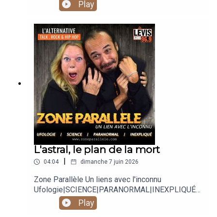
Play
L'astral, le plan de la mort
|
04:04
dimanche 7 juin 2026
Zone Parallèle Un liens avec l'inconnu
Ufologie|SCIENCE|PARANORMAL|INEXPLIQUÉ
Animé par Carole Lauzé, SteveZ
Play
https://www.facebook.com/zoneparallele