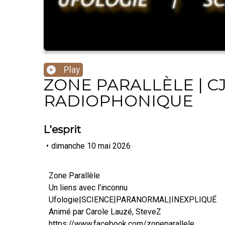
Play
ZONE PARALLÈLE | CJ
RADIOPHONIQUE
L'esprit
•
dimanche 10 mai 2026
Zone Parallèle
Un liens avec l'inconnu
Ufologie|SCIENCE|PARANORMAL|INEXPLIQUÉ
Animé par Carole Lauzé, SteveZ
https://www.facebook.com/zoneparallele