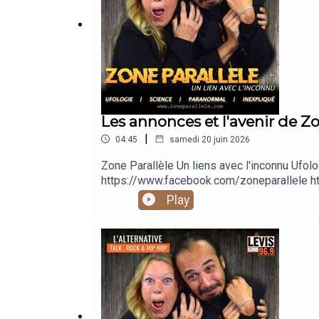
Les annonces et l'avenir de Zo
|
04:45
samedi 20 juin 2026
Zone Parallèle Un liens avec l'inconnu 
https://www.facebook.com/zoneparallele ht
https://www.youtube.com/@zoneparallele
Play