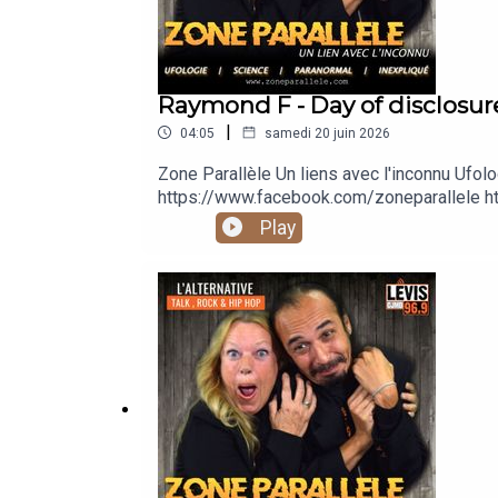
Raymond F - Day of disclosur
|
04:05
samedi 20 juin 2026
Zone Parallèle Un liens avec l'inconnu 
https://www.facebook.com/zoneparallele ht
https://www.youtube.com/@zoneparallele
Play