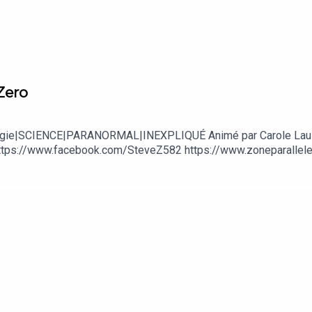
Zero
Ufologie|SCIENCE|PARANORMAL|INEXPLIQUÉ Animé par Carole Lau
tps://www.facebook.com/SteveZ582 https://www.zoneparallele.c