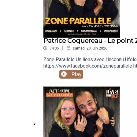
Patrice Coquereau - Le point 
|
04:05
samedi 20 juin 2026
Zone Parallèle Un liens avec l'inconnu 
https://www.facebook.com/zoneparallele ht
https://www.youtube.com/@zoneparallele
Play