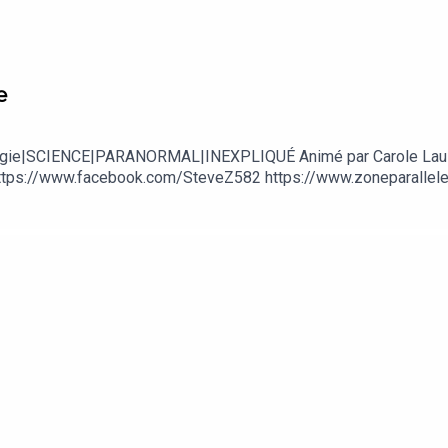
e
Ufologie|SCIENCE|PARANORMAL|INEXPLIQUÉ Animé par Carole Lau
tps://www.facebook.com/SteveZ582 https://www.zoneparallele.c