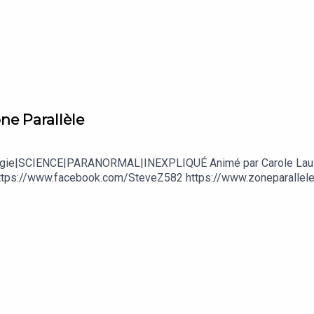
ne Parallèle
Ufologie|SCIENCE|PARANORMAL|INEXPLIQUÉ Animé par Carole Lau
tps://www.facebook.com/SteveZ582 https://www.zoneparallele.c