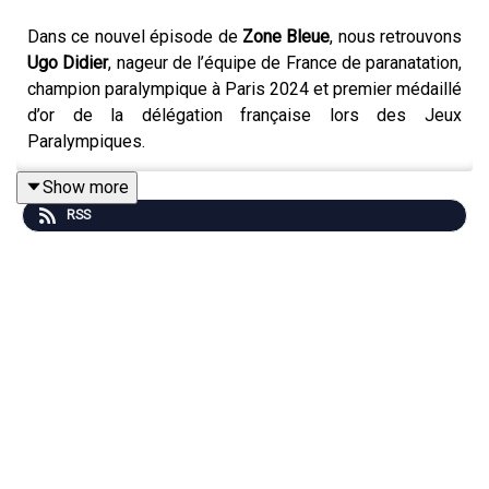
Dans ce nouvel épisode de
Zone Bleue
, nous retrouvons
Ugo Didier
, nageur de l’équipe de France de paranatation,
champion paralympique à Paris 2024 et premier médaillé
d’or de la délégation française lors des Jeux
Paralympiques.
Show more
RSS
De ses débuts dans les bassins de Cugnaux à ses
premières compétitions handisport, Ugo raconte un
parcours construit presque par hasard, puis porté par les
rencontres, l’exigence et le goût de la progression. Il
revient sur son entrée dans le haut niveau, son lien fort
avec son entraîneur Samuel, l’importance de sa famille,
de ses coéquipiers, de la Fédération, mais aussi sur tout
ce que le sport lui a appris : la rigueur, l’introspection, le
collectif et la capacité à se remettre en question.
Au fil de l’échange, il partage les coulisses de son titre