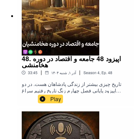
48. اپیزود 48 جامعه و اقتصاد در دوره
هخامنشی
|
|
48
Ep.
,
4
Season
۱۴۰۴ آذر ۱, شنبه
33:45
تاریخ چیزی بیشتر از زندگی پادشاهان هست. در دو
اپیزود پایانی فصل چهارم زنگ تاریخ رفتیم سراغ
زندگی مردم در این دوره.تهیه, تدوین و اجرا: میلاد
Play
نصرتیکاور: مونا یوسفی (پادکست بیوگرافی)یوتیوب
زنگ تاریخاینستاگرام زنگ تاریخحمایت مالی از زنگ
تاریختلگرام زنگ تاریخ