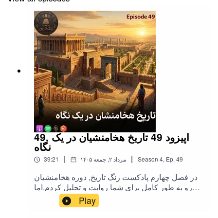
49. اپیزود 49 تاریخ هخامنشیان در یک
نگاه
|
|
49
Ep.
,
4
Season
۱۴۰۵ مرداد ۲, جمعه
39:21
در فصل چهارم پادکست زنگ تاریخ, دوره هخامنشیان
رو به طور کامل برای شما روایت و تحلیل کردم.اما
تعدادی از شما دوستان درخواست کرده بودید که
Play
خلاصه ای از این دوره در قالب یک اپیزود ارائه بشه.این
اپیزود صرفا جنبه یاداوری مطالب مهم دوره