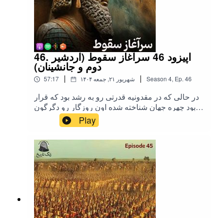
46. اپیزود 46 سرآغاز سقوط (اردشیر
دوم و جانشینان)
|
|
46
Ep.
,
4
Season
۱۴۰۴ شهریور ۲۱, جمعه
57:17
در حالی که در مقدونیه قدرتی رو به رشد بود که قرار
بود چهره جهان شناخته شده اون روزگار رو دگرگون
کنه, حکومت هخامنشیان مشغول بازسازی زخمهایی
Play
بود که به علت کهولت سن قرار نبود به این زودیها
خوب بشن.در این اپیزود شنونده سرگذشت اردشیر
دوم و سوم خواهید بود...تهیه, تدوین و اجرا: میلاد
نصرتیکاور: مونا یوسفی(پادکست بیوگرافی)اینستاگرام
زنگ تاریخ | حمایت مالی از زنگ تاریخ |تلگرام زنگ
تاریخیوتیوب زنگ تاریخ