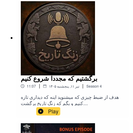
هخامنشیان رو داره و شما رو از بیشتر دانستن در باره
تاریخ این دوره بی نیاز نمیکنه. بنابراین ضمن شنیدن این
قسمت, حتما فصل چهارم رو از ابتدا بشنوید.تهیه,
تدوین و اجرا:: میلاد نصرتیلینک کانال یوتیوب زنگ تاریخ
|صفحه اینستاگرام زنگ تاریخ | کانال تلگرام زنگ تاریخ
برگشتیم که مجددا شروع کنیم
|
|
4
Season
۱۴۰۵ تیر ۱۱, پنجشنبه
11:07
هدف از ضبط چیزی که میشنوید اینه که دیداری تازه
کنیم و بگم که زنگ تاریخ برگشت....
Play