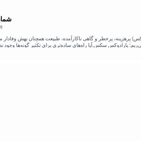
6. ش
6
 پرهزینه، پرخطر و گاهی ناکارآمده، طبیعت همچنان بهش وفادار مونده
م: پارادوکس سکس.آیا راه‌های ساده‌تری برای تکثیر گونه‌ها وجود ندا
جا اشتباه کرده یا دلیل عمیق‌تری پشت ماجراست؟اگه به موضوعاتی م
ری، این ویدیو رو از دست نده. نظرت رو درباره این پارادوکس بنویس. 
اون؟لینک این اپیزود
ژرفا:brDu0bd0ejElOaTPnwrQ