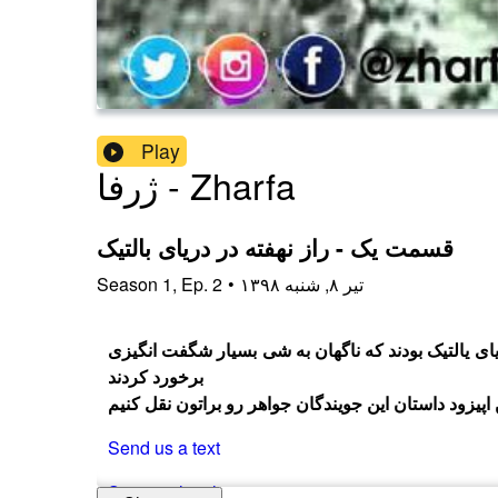
Play
ژرفا - Zharfa
قسمت یک - راز نهفته در دریای بالتیک
۱۳۹۸ تیر ۸, شنبه
•
2
Ep.
,
1
Season
شده در دریای یالتیک بودند که ناگهان به شی بسیار شگفت انگیزی
برخورد کردند
 اپیزود داستان این جویندگان جواهر رو براتون نقل کنیم
Send us a text
Support the show