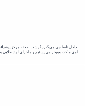
داخل ناسا چی می‌گذره؟ پشت‌ صحنه مرکز پیشرانه ج
جلوی ماکت وویجر می‌ایستیم و ماجرای لوح طلایی و پی
چه چیزهایی روی لوح طلایی هست این ویدیو مخصوص شم
درباره ادعای اخیر