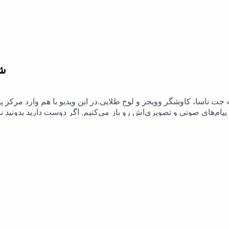
8.
ت ناسا، کاوشگر وویجر و لوح طلایی.در این ویدیو با هم وارد مرکز پ
ام‌های صوتی و تصویری‌اش رو باز می‌کنیم. اگر دوست دارید بدونید نا
است.📌 نکته: تصاویر لوح و پیام فارسی در انتهای ویدیو پخش می‌شن 
ِ کشف آثار حیات روی مریخ تهیه کنم، توی کامنت‌ها بنویسید تا شروع کن
ژرفارو دنبال کنیدکانال یوتیوب ژرفا:tube.com/channel/UCpQbrDu0bd0ejElOaTPnwrQ