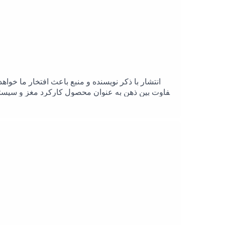
انتشار با ذکر نویسنده و منبع باعث افتخار ما خوا
تفاوت بین ذهن به عنوان محصول کارکرد مغز و سیست
ذهنی مورد بحث قرار می دهیم..این اپیزود به ش