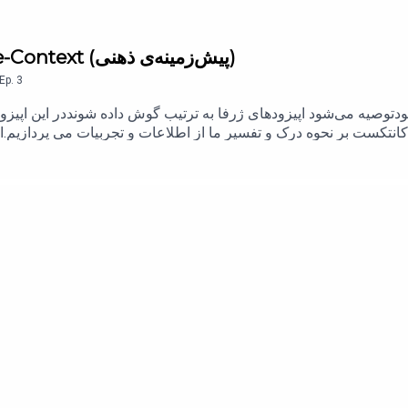
3. #3 - شرح پیشگفتار: Mental Pre-Context (پیش‌زمینه‌ی ذهنی)
Ep.
3
 بودتوصیه می‌شود اپیزودهای ژرفا به ترتیب گوش داده شونددر این اپیزو
ز به پیش‌زمینه دارد و چگونه تغییرات در پیش‌زمینه می‌تواند بر واکن