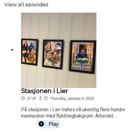
View all episodes
Stasjonen i Lier
|
37:47
Thursday, January 9, 2025
På stasjonen i Lier møtes nå ukentlig flere hundre
mennesker med flyktningbakgrunn. Arbeidet
foregår i tett samarbeid mellom Den norske kirke
Play
i Lier og flyktningtjenesten og engasjerer mange
gode krefter. Hvordan har dette skjedd? Og