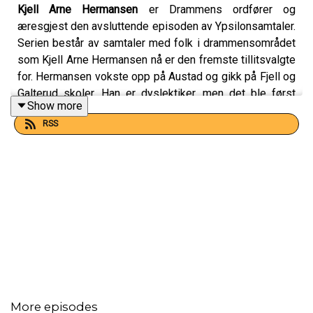
Kjell Arne Hermansen
er Drammens ordfører og
æresgjest den avsluttende episoden av Ypsilonsamtaler.
Serien består av samtaler med folk i drammensområdet
som Kjell Arne Hermansen nå er den fremste tillitsvalgte
for. Hermansen vokste opp på Austad og gikk på Fjell og
Galterud skoler. Han er dyslektiker, men det ble først
Show more
oppdaget i 8. klasse, alt for sent. Men Kjell Arne kan ikke
RSS
få fullrost den læreren som så ham og hans sterke sider
og ga ham tro på at han kunne lykkes. Nå har han jobbet
37 år i finans og har sittet to perioder i kommunestyret
for Høyre før han ble ordfører etter høstens valg..
-Min families bakgrunn i Frikirken gjør at jeg også er mer
åpen for andre mennesker både i kultur, levemåte og
tankesett, sier Kjell Arne Hermansen.
More episodes