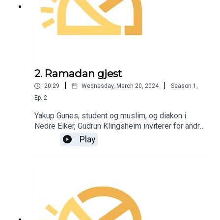
2. Ramadan gjest
|
|
20:29
Wednesday, March 20, 2024
Season
1
,
Ep.
2
Yakup Gunes, student og muslim, og diakon i
Nedre Eiker, Gudrun Klingsheim inviterer for andre
år på rad til et åpent iftar-måltid på Nedre Eiker
Play
menighetssenter. Måltidet er også en del av
initiativet «Ramadan gjest». I denne episoden
snakker dialogprest Karoline med Yakup og
Gudrun om sine erfaringer med samarbeidet, om
Ramadan, «Ramadan gjest» og dialog.