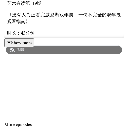
艺术有读第119期
《没有人真正看完威尼斯双年展：一份不完全的双年展
观看指南》
时长：43分钟
Show more
嘉宾
RSS
独立策展人：巢佳幸
Hi 艺术主编：罗颖
主播
Tabula Rasa 三米画廊主：Sammi
收听导航丨Index
03:00
More episodes
罗颖的第一感受：第三次看威尼斯，认为主题展令