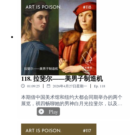
言”，以及熟悉与陌生的视觉语言如何影响观看判断。
艺术学院, 霍克尼以肖像画与景观画闻名。霍克尼
认为传统西方绘画艺术将观者挡在画面之外，让
20:40
策展人的流动身份：讨论Koyo Kouoh的跨文化背
观者处于被动位置。他希望借助创作打破这样的
景、跨领域思想网络，以及这些经历如何影响本届策
隔阂，提供更为主观的视角，让观者得以体验画
展。
里的时间与空间观。
https://www.zaobao.com.sg/zlifestyle/culture/story2017
22:00
艺术家的跨国身份：从Michael Armitage谈起，讨论
0703-775934《隐秘的知识——重新发现西方绘画
混合身份、非洲当代艺术、市场标签与作品质量之间的
大师的失传技艺》，大卫·霍克尼在这本书中提出
了一个吸引人的理论，不仅指出西方一些伟大的
关系。
艺术作品是借助镜子和透镜画成的，而且讲述了
24:00
Michael Armitage与时代条件：进一步讨论艺术家如
光学镜头的观看方式如何逐渐主宰绘画作品面貌
的过程。https://book.douban.com/subject/20411692/
何“符合”当下国际艺术系统的多重期待。
118. 拉斐尔——美男子制造机
《更大的信息:戴维·霍克尼谈艺录》是这位艺术家
|
|
01:09:25
2026年4月27日星期一
Ep.
118
26:30
与艺术批评家马丁·盖福特对话的记录，这一对话
国家馆印象：转入国家馆讨论，罗颖谈德国馆萧昶
历时十多年，涉及他从事艺术的方方面面，他的
的作品、建筑外立面改造与东德记忆。
本期借中国美术馆和纽约大都会同期举办的两个
生活和艺术经历，他的艺术激情的来源，他对历
展览，祺四畅聊她的男神白月光拉斐尔，以及拉
史上许多经典大师和现代艺术家的认识和分析，
29:40
乌克兰馆：罗颖认为乌克兰馆是此行最有触动的展
斐尔所创作的理想男子美。第一百一十八期 拉斐
Play
谈话随意自由，诙谐幽默，妙语横生，始终围绕
览之一，策展、艺术家选择与空间利用形成整体力量。
尔——美男子制造机时长：69分钟主播· 胡湖：
艺术的价值，艺术的生命力和人无穷无尽的创造
ArtJeff 创始人嘉宾· 祺四荷兰莱顿大学博士，西方
力展开。
32:50
国家馆的政治属性：巢佳幸谈越南馆、台湾馆、德
艺术史学者，著有《八卦艺术史》、《珠宝传奇·
https://book.douban.com/subject/26856068/1983年，
国馆与奥地利馆，讨论国家馆本身的政治结构。
中世纪》等畅销书，新书《趣说西方艺术史两千