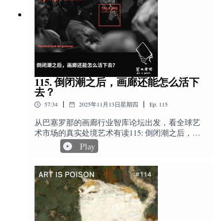
次，她没有把“身体与权力”写进副标题，却把问
3. Nairobi Contemporary Art Institute (NCAI)(肯尼亚)
真实的幻象，而不是我们眼睛真实感受到的有生
通过写“提案”的方式工作——把一个可能发生的
题放进了两个看似毫不相干的历史场景——18世
命的东西。与西方古代绘画不同，当代西方和古
行动、一个想法，写下来。他在泰特现代美术馆
纪的洛可可，启蒙运动，20世纪英国的战争艺术
4. blaxTARLINES KUMASI (加纳)
代东方，包括中国，一直都是画家以自己的肉眼
做过一个很重要的项目，叫 “The Bridge”。它是他
家。在这两个尺度之间，她讨论趣味、身体，空
观看和描绘世界，用心灵体味世界。
为泰特现代新馆开放而创作的一组声乐作品，由
5. lugar a dudas (哥伦比亚)
间、国家、技术，也讨论我们今天在AI时代所经
https://blog.csdn.net/qq_36982160/article/details/80651
24 个来自伦敦不同背景的合唱团、共 500 多位业
历的拉扯与焦虑。这本书的结构并不是线性的艺
031上集：https://www.bilibili.com/video/av8755453/
余歌者在 漩涡大厅演出。#艺术有读
6. Denniston Hill(美国)
术史，而是一种跨时空的并置。感性与理性、权
下集：https://www.bilibili.com/video/av8856700/
#peterliversidge #notesonprotesting
力与战争、技术与自我，在不同历史节点上同时
115. 倒闭潮之后，画廊还能怎么活下
《中国日记》描述的是1981年，44岁的英国艺术
显现和呼应。 读完这本书，我慢慢意识到，张宇
去？
家大卫·霍克尼 (DavidHockney) 与72岁的英国诗人
凌真正关心的，并不是某一个时代的风格，也不
斯蒂芬·斯彭德 (StephenSpender) 从美国出发来到
|
|
4.其中NCAI学校由肯尼亚艺术家Michael Armitage成立于
57:34
2025年11月13日星期四
Ep.
115
是某一场战争的视觉记录。她关心的是一种结
中国，在三个星期的时间里，一行人先后游历了
2020年，图中为NCAI团队，旨在以传统倡议为基础，讲
构。在18世纪，洛可可与启蒙并非对立，而是相
香港、北京、西安、南京、杭州、无锡、上海、
从巴塞罗那的画廊行业智库论坛出发，看全球艺
述塑造该地区当代艺术场景的艺术家和项目的故事。通
互吸引、彼此缠绕的力量， 感性与理性、私人空
桂林、广州等地。著名诗人、评论家斯彭德用文
术市场的真实处境艺术有读115: 倒闭潮之后，画
间与公共讨论同时存在。在20世纪，战争艺术与
过参加展览、东非艺术档案馆的开发、公开的演讲计划
字写下当时的所见所闻和所感，既是画家又是摄
廊还能怎么活下去？ 录这次播客缘起于sammi 专
Play
迷彩技术又展示了另一种视觉秩序：身体如何被
和多学科教育计划，为观众提供鼓舞人心的文化空间。
影师的霍克尼，用画笔和相机记录下20世纪80年
程为Talking galleries 两天的行业论坛飞了一次巴塞
国家动员，视觉如成为战略。也许这就是她的历
代初的中国面貌。对于他们来说，《中国日记》
罗那。 当然去的更深层原因还是因为身处画廊行
史观——历史不是线性进步，也不是简单轮回。
的内容“就像三个小学生第一次出远门一样新
业的极度焦虑。 不求获得任何解决方法，更多的
它更像多块板块同时运动，在不同的时间节点重
鲜”。https://book.douban.com/subject/26859829/11.
是想打开视野，听前人的经验分享。 最终收获也
新组合。当她在终章谈到AI、虚拟世界与身体焦
5.Michael Armitage艺术家在威尼斯格拉西宫举办的大型个
《忠于生活》，由大卫·霍克尼亲自推荐：“劳伦斯
变成了这期播客内容。 另外，2025年talking
虑时，她并不是在突然转向现实议题。她是在告
展《变革的承诺》。
是我的老朋友，他的这本书完整地记录了我在艺
galleries 论坛的全部视频均已放出，可以在他们的
诉我们：这种拉扯，从来都存在。而她所说的“疗
术上的探索，值得一
官方网站上看到。另外，这期播客录制到最终发
愈”，不是消除撕裂，而是在撕裂中学会共处。