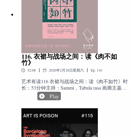
了真实记录和电影创作的形式，呈现霍克尼与男
段历史背景。当时中东地区有一系列抗议运动，
动官方微博：@艺术有读主播胡湖公众号：ArtJeff
众在感官、情感和主观性方面进行连接。
友的感情关系、和两人后来的分手对霍克尼艺术
从叙利亚到埃及。艺术家Peter liversidge 在电视新
🍠：ArtJeff嘉宾微博：@祺四 🍠：祺四云游美术
创作的影响。
闻里持续看到这些画面，慢慢注意到一件事情
馆 公众号：祺四ART官方邮件：
https://movie.douban.com/subject/2084419/《四
——在这些抗议中，有不同年龄的人参与，但孩
yishuyoudu@gmail.com 最后致谢艺术家@anusman
季》，2010年大卫·霍克尼的作品，作为一位画
子，几乎是没有声音的。于是他开始去想：如果
为艺术有读节目设计绘制的节目LOGO
2.伊萨·桑布（Issa Samb）在绿城花园 (Giardini)的中央馆
家，却拍了多个视角去拍固定的风景，也就是春
从孩子的角度去理解“抗议”，会是什么样？这个
(Central Pavilion)展示作品《神龛》(Shrine)，以“达喀尔庭
夏秋冬四季英国的家乡，和他提倡的艺术概念一
问题，后来被带进了一间小学教室。他和一群8到
院工作室”的精神为内核，布置了一个充满衣物、面具、
样，希望透过他的作品去打破单点透视的传统西
9岁的孩子，一起工作了四个月，从最简单的问题
玩偶等物的空间，象征思想交锋与实验的活跃场域。
方绘画的习惯，因为他认为单点视角有点无聊，
开始：什么是规则，如果你不喜欢规则，你可以
116. 衣裙与战场之间：读《肉不如
不能提供足够的信息和视觉感受给观者。
怎么办。他和孩子们一起讨论什么是公平发生不
竹》
在军械库展示作品《无题》(Untitled)，描绘可能象征“阈
https://v.qq.com/x/page/m01524gultr.html霍克尼2009
公的时候，如何发声？ 在今天的语境下，我会觉
|
|
52:08
2026年2月28日星期六
Ep.
116
年用iPhone 用大拇指绘画，而2010 年用ipad 绘
限”的门槛形象，反映桑布对存在状态的哲学思考。
得看起来最基本的公民教育，是非常缺失的。 同
画。因为1991 年Adobe 软体发布会给霍克尼一个
时这个过程，是通过音乐、通过集体创作完成
艺术有读116 衣裙与战场之间：读《肉不如竹》时
很大的震撼，人们可以开始在照片上绘画，创作
的。他们一起写歌。有一首歌里，有一句话从“I
长：53分钟主持：Sammi，Tabula rasa 画廊主嘉
主决权又从摄像头回到人类的手，打破照片的单
want to change my confidence”，变成“we want to
宾：张宇凌，作家，艺术史学家，著有《竹不如
Play
3 策展人以“学校”为单元邀请6个来自全球各地的艺术家
一视角概念，在画面上可以结合众多不同视角，
change”。从“我”，变成“我们”。群体的归属感变
肉： 西方古代艺术史上的权力和身体》今天这一
主导机构，分别是：
让观众同时可以感受多视角的视觉呈现，与他提
为最强的信心来源。 到后来，这个项目其实也从
期，我们聊一下作家，艺术史学家张宇凌的新书
倡的立体主义有着相似之处。BBC 纪录片《霍克
一个课堂变成了一个合作过程。很多内容都来自
——《肉不如竹：洛可可，战争艺术家和历史疗
1. RAW Material Company(塞内加尔)
尼隐秘的知识》，大卫·霍克尼说，西方古代绘画
这些孩子，而不是被提前设定好的。这本书的作
愈》。几年前，我们在节目里讨论过她的上一本
大师之所以画得那么逼真，是因为他们用了一个
者，是英国艺术家彼得·利弗西奇（Peter
书《竹不如肉》。那本书以“身体与权力”为线
2. Guest Artists Space (G.A.S.) Foundation(尼日利亚)
失传的秘密方法，也就是光学仪器。但是那种逼
Liversidge）。如果要理解他的创作，“提
索，重新梳理西方艺术史中的观看与规训。这一
真在大卫·霍克尼看来，是虚假的，只不过是一种
案”（proposal）是一个很核心的关键词。他长期