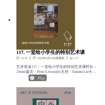
霍克尼在纽约大都会博物馆初次看到中国手卷
年》、《画中繁花：花语艺术史》已由人民文学
《乾隆南巡图》，他发现了一种完全不同于西方
35:55
主展与国家馆的观看差异：比较主展的“减商”方式
出版社出版。剪辑&图文编辑：胡湖 收听导航丨
的透视的观看方式——散点透视，也确认了他在
与国家馆的强度，并引出南非馆争议。
Index03:12 拉斐尔，祺四的白月光05:16 中国美术
摄影中多点透视的新发现。这和传统西方人的思
馆这次带来三张拉斐尔06:25 布达佩斯的拉斐
维里，认为观看者从一个固定的角度就能看到全
36:40
南非馆争议：讨论被取消的南非艺术家项目，以及
尔，“一定要和合影”14:50 拉斐尔的艺术是华尔
局很不一样。这次发现之后，霍克尼转向了摄影
作品转到非官方场地后引发的媒体关注。
兹，是完美的圆19:25 拉斐尔的吸星大法22:23 苹
和新的观看方式的创作，被称之为“霍克尼式”拼
果男，竟是当时著名的美男子28:20 肖像画在当时
贴。这也成了霍克尼一生创作的主题。他认为“摄
38:00
冷门推荐：嘉宾推荐较少被提及、但值得观看的展
的用处39:22 《独角兽与年轻女子》41:05 拉斐尔
影从绘画而来，现在又将回归绘画。大卫·霍克尼
览与时间性作品。
的花边新闻44:50 与此同时，纽约大都会的拉斐尔
1971年在加州创作的作品 《艺术家的肖像：水
大展50:55 祺四最爱的拉斐尔手稿《圣容显现》
117. 一堂给小学生的特别艺术课
池、人和他的影子》，色彩明亮、构图简洁，阳
40:00
阿布拉姆维奇展览：罗颖谈威尼斯美术学院展览与
52:43 “美国的拉斐尔之光” ——最美银行家相关展
光下、泳池边站立的是彼得·施莱辛格 (Peter
|
|
23:52
2026年4月16日星期四
Ep.
117
1977年行为作品重演带来的现场体验。
览：“致敬巨匠：从达芬奇到卡拉瓦乔 意大利文
Schlesinger)，当时霍肯尼的学生与恋人，霍克尼
艺复兴名作展”2026年4月28日至8月28日，北京，
的泳池系列都表现出他迷恋把男人的身体放置在
艺术有读117：一堂给小学生的特别艺术课时长：
中国美术馆展出乌菲齐美术馆借展的36件作品“拉
水中景象。纪录片《水花四溅》，描述的是现画
24min嘉宾：Peter Liversidge主持：Sammi Liu今天
斐尔：至美诗篇” 2026年3月29日到6月28日，纽
家大卫·霍克尼（DavidHockney）艺术创作和感情
这一期《艺术有读》，要聊的这本书叫做《抗议
相关内容：
Play
约，大都会博物馆展出全世界各地170余件拉斐尔
生活的1975年的纪录片《水花四溅》（A Bigger
笔记 Notes on Protesting》。它不是一本传统意义
真迹收听渠道我们的网站主页是
Splash）由杰克-哈赞（Jack Hazan）执导的《水花
上讨论“抗议”的理论书，而更像是一件艺术项目
1.第61届威尼斯双年展主题为“小调”（In Minor Keys），
http://artispoison.com/，你可以在网站上直接在线收
四溅》，用摄影镜头真实记录了1970年代早期已
留下来的出版物：里面有文字，也有大量图片，
明确提出要关注那些非生产性的、即兴的、微弱的时
听，并找到所有过往的节目。苹果手机自带的播
经成为国际知名绘画艺术家的霍克尼的创作、感
记录了一次围绕“抗议”展开的合作、排练和表
刻。这不仅仅是美学的选择，更是试图在主流历史叙事
客app中搜索“艺术有读”订阅我们的节目。也可以
情生活以及从英国前往美国的过程。影片还结合
演。这件作品的起点，其实来自2010年前后的一
在spotify等流媒体平台收听到我们的节目。留言互
的裂缝中，寻找那些被遗忘的、微弱的个体声音，使观