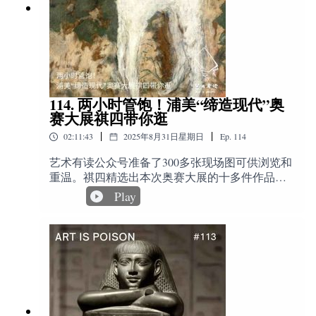
读。”https://book.douban.com/subject/26362927/延伸
出已经隔了一个月之久，这期间又有更多画廊关
This episode discusses Rococo, Enlightenment, British
阅读相关书籍图画史: 从洞穴石壁到电脑屏幕
门的新闻出现。时间导览：01:30 Talking
war artists, camouflage, and visual culture studies关键
6.在第61届威尼斯双年展上，位于主展区军械库
https://book.douban.com/subject/26926880/我的观看
Galleries 论坛介绍：画廊业的智库03:50 会议现
词：洛可可｜启蒙运动｜战争艺术家｜视觉文化
(Arsenale) 的炮兵大厅(Artiglierie)，由摩洛哥艺术家阿米
之道https://book.douban.com/subject/26963037/热爱
场气氛：尖锐提问、同行之间的坦诚对话05:30
｜张宇凌｜肉不如竹｜艺术史｜AI｜身体与权力
娜·阿盖兹纳伊（Amina Agueznay）创作的《Asǝṭṭa》——
生活——大卫·霍克尼作品集
来自墨西哥的库洛蒙托（Kurimanzutto）画廊：从
一场祭祀的编织。
https://book.douban.com/subject/30245144/霍克尼论
无市场到国际化的故事08:40 顺滑到危险：当画
摄影: 和保罗.乔伊斯的谈话录
廊从实验性走向成熟后的困境12:40 现场的尖锐
114. 两小时管饱！浦美“缔造现代”奥
https://book.douban.com/subject/1891054/相关电影和
提问：理想很美好，但钱从哪里来？15:40 时代
赛大展祺四带你逛
纪录片伟大艺术.S02E01.大卫·霍克尼
红利与可控成本：为什么他们能撑这么久17:20
|
|
7.本届威尼斯双年展共有99个国家参与，其中，七个国家
02:11:43
2025年8月31日星期日
Ep.
114
https://www.bilibili.com/video/av24628895/与中国皇
奥地利 Krinzinger 画廊：50 年坚持与四地驻留项
首次参展，包括几内亚、赤道几内亚、瑙鲁、卡塔尔、
帝的大运河一日游https://www.youtube.com/watch?
目23:00 回到现实：艺术市场的直线上涨与直线
艺术有读公众号准备了300多张现场图可供浏览和
v=FvZmKMEdetY收听渠道我们的网站主页是
下跌24:00 豪瑟沃斯“利润暴跌”新闻的误读与行
塞拉利昂、索马里和越南。此外，俄罗斯在缺席多年后
重温。祺四精选出本次奥赛大展的十多件作品，
http://artispoison.com/，你可以在网站上直接在线收
业缩表26:00 全球画廊普遍疲惫：从“做喜欢的事
也重返展场，呈现出多元化与国际协作的特点。
带大家重回当时的历史环境，去观看和理解这些
Play
听，并找到所有过往的节目。苹果手机自带的播
顺便赚钱”到“只为打平成本”28:00 成本结构变化
缔造现代的艺术瑰宝。第一百一十四期两小时管
客app中搜索“艺术有读”订阅我们的节目。小宇宙
与营收骤降31:00 艺术品被过度金融化：投机泡
饱！浦美“缔造现代”奥赛大展祺四带你逛（点击
app 搜索“ 艺术有读” 节目也可以在spotify流媒体平
沫如何迅速破裂33:00 作品瞬间归零：拍卖行都
标题打开艺术有读公众号，浏览更多图文信息）
台收听到我们的节目。留言互动小红书：artjeff，
不愿接的时代35:00 缺乏体系的风险：没有机构
8.德国馆与乌克兰馆平行展，德国馆是对特定民族历史记
时长：132分钟主播· 胡湖：ArtJeff 创始人嘉宾· 祺
sammionecircle官方邮件：yishuyoudu@gmail.com最
背书的市场难以支撑艺术家定价37:00 全球化问
忆的深入挖掘与考古，其力量在于沉痛、内省与直面。
四荷兰莱顿大学博士，西方艺术史学者，著有
后致谢艺术家@anusman 为艺术有读节目设计绘制
题：新一代大藏家缺位，仍靠老面孔支撑40:00
乌克兰馆是一场发生在当下的、具有鲜明指向性的多声
《八卦艺术史》、《珠宝传奇·中世纪》等畅销
的节目LOGOSpecial Guests: 益康糯米 and 赵阿萌.
疫情后的分化：内循环画廊 vs. 国际路线画廊
部合唱。
书，新书《趣说西方艺术史两千年》、《画中繁
49:53 “每周做一件很难的事”：Sammi 的自救方
花：花语艺术史》已由人民文学出版社出版。剪