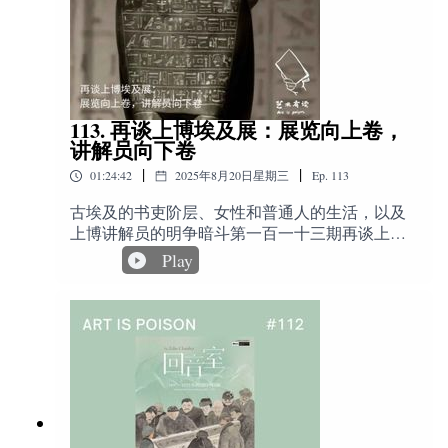
法相关新闻：Hauser & Wirth 英国画廊业绩下滑
辑&图文编辑：胡湖收听导航丨IndexΞ 00:01:15 祺
90%https://www.ft.com/content/10014130-69ed-44e2-
四的日更视频新栏目“翻翻艺术史”Ξ 00:10:32 热罗
8dcf-a6d7c3715953Artnet采访报道Clearing画廊创
9.奥地利馆——本次被议论最多、排队最长的展馆。
姆《玩斗鸡的希腊年轻人》：一炮而红的新希腊
始人Olivier Babin《“尽全力都没能成功”，画廊模
风Ξ 00:21:13 卡巴内尔《维纳斯的诞生》：学院派
式面临彻底终结了吗？》
的欲盖弥彰Ξ 00:28:52 让-保罗·劳伦斯《罗贝尔二
https://mp.weixin.qq.com/s/axWGTGBoZvUEl8RRfA
世被逐出教会》：一双中世纪的爱情鸟Ξ
113. 再谈上博埃及展：展览向上卷，
4bgA《Tim Blum在决定关闭画廊时说了什么》
10 “非官方”的南非馆， 南非艺术家加布里埃尔·戈利亚特
00:35:28 莱昂·博纳《帕斯卡夫人》：威严端庄的
讲解员向下卷
https://mp.weixin.qq.com/s/wtCxDE-
（Gabrielle Goliath）策划已久的项目，原定代表南非正式
沙龙女王Ξ 00:38:49 米勒《拾穗者》：既乡土又神
Tq8Gq7nItSHic5A艺术顾问Allan Schwartzman创办
|
|
01:24:42
2025年8月20日星期三
Ep.
113
参展，但在1月被政府叫停。 她展出的是一件关于哀悼与
性Ξ 00:48:20 德加《佩列蒂埃街歌剧院的舞蹈教
的英文播客（含文字稿）The Art World: What
室》：芭蕾竟是擦边舞？Ξ 01:04:38 德加《在咖啡
纪念的长期项目，这次版本特别献给在加沙战争中去世
古埃及的书吏阶层、女性和普通人的生活，以及
If…?!, Season 3, Episode 6 with Allan
馆》：一杯孤独的苦艾酒Ξ 01:09:56 卡耶博特与最
的巴勒斯坦诗人 Hiba Abu Nada，以及种族与性别暴力中
上博讲解员的明争暗斗第一百一十三期再谈上博
Schwartzmanhttps://www.schwartzmanand.com/art-
早的印象派收藏Ξ 01:13:12 莫奈《干草堆》：画下
的遇难者。在艺术家的坚持下，它最终以一种更为强大
埃及展：展览向上卷，讲解员向下卷（点击标题
posts-the-art-world/the-art-world-s3ep6-allan-
Play
每一瞬间的每寸光Ξ 01:17:18 阿尔贝·贝纳尔《罗
的姿态，出现在了双年展的“外围”。在 Chiesa di
打开艺术有读公众号，浏览更多图文信息）时
schwartzman
歇·茹尔丹先生的夫人》：月光烛影下的魅魔Ξ
长：84分钟主播· 胡湖：ArtJeff 创始人嘉宾·
Sant’Antonin 展出。
01:25:28 现代艺术之父塞尚：我有一个好爸爸Ξ
Mallory：过期电影报告、米亚的博物馆旅行指南
01:34:33 高更《塔西堤的女人》：高高在上的殖
主理人，电影影迷，自媒体人，埃及学学生。剪
民者目光Ξ 01:38:20 不要忽略高更自画像双面画Ξ
辑&图文编辑：胡湖收听导航丨IndexΞ 01:01:34 古
01:41:46 《梵高在阿尔勒的卧室》：梵高的爱而
埃及普通人的生活Ξ 01:07:33 古埃及的公务员：书
不得Ξ 01:53:54 保罗·西涅克《阿维尼翁的傍晚
吏阶层Ξ 01:12:59 两件著名的书吏雕像Ξ 01:17:15
（教宗宫）》：这人能处Ξ 01:57:36 纳比派、马约
11.本次foundation inbetween film为“不确定三部曲”的终章
僧侣阶层上升，书吏阶层下滑Ξ 01:22:00 帝王谷工
尔和罗丹收听渠道我们的网站主页是
《Canicula》，整个展览共有十位艺术家，其中有以下两
匠村Ξ 01:31:46 法老背后的女性Ξ 01:37:10 夸一夸