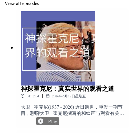
View all episodes
人失望，视觉上混乱、作品与阐释有割裂感。
05:34
巢佳幸的第一感受：从2013年以来多次观看威尼
斯，认为本届“小调”与过去宏大叙事形成反差。
06:20
策展结构与政治态度：讨论非洲裔与非洲本地艺术
家比例、没有中国艺术家和意大利艺术家的选择。
07:04
诗歌化的观看节奏：章节导览改为诗歌文本，蓝色
挂幕与文字营造更安静、舒适的观看方式。
09:00
策展中最兴奋的部分：巢佳幸谈策展人与艺术家、
思想者、社区之间长期形成的情感与知识联系。
神探霍克尼：真实世界的观看之道
09:48
“学校”作为方法：讨论七个不同地区的学校项目，
|
01:12:04
2026年6月12日星期五
以及艺术创作如何与社区和创造性思维共同工作。
大卫 · 霍克尼(1937 - 2026) 近日逝世，重发一期节
12:20
理念与作品的落差：罗颖回应，认可策展理念，但
目，聊聊大卫 · 霍克尼撰写的和绘画与观看有关的
认为作品本身的冲击力与展签阐释之间并不对等。
书籍。 关键信息大卫 · 霍克尼，英国画家、版画
Play
家、舞台设计师及摄影师，1937年出生于英国布
17:58
国际艺术语言：主持人提出是否存在“国际艺术语
拉德福德。11岁立志当艺术家，后来就读于皇家