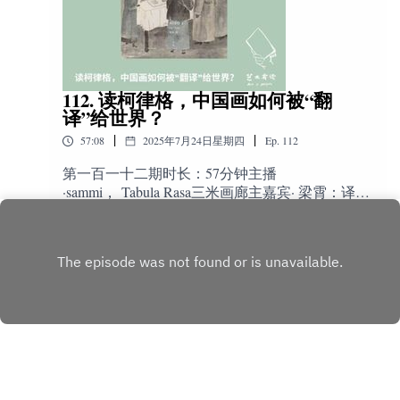
http://artispoison.com/，你可以在网站上直接在线收
上博这次的运营Ξ 01:41:58 为什么决定下水做讲
位中国艺术家：
听，并找到所有过往的节目。苹果手机自带的播
解？Ξ 01:45:47 讲解员的明争暗斗Ξ 01:57:16 当展
客app中搜索“艺术有读”订阅我们的节目。小宇宙
览讲解成为一个产业Ξ 01:06:33 做讲解收到的唯一
王拓：《The Experimental Paradigm of Ownership and
app上搜索“艺术有读”订阅。也可以在spotify等流
的差评收听渠道我们的网站主页是
Autonomy》探讨中国艺术家在当今经济政治环境下的创
媒体平台收听到我们的节目。留言互动官方微
http://artispoison.com/，你可以在网站上直接在线收
作策略
112. 读柯律格，中国画如何被“翻
博：@艺术有读主播胡湖公众号：ArtJeff 🍠：
听，并找到所有过往的节目。苹果手机自带的播
译”给世界？
ArtJeff嘉宾微博：@祺四 🍠：祺四云游美术馆 公
客app中搜索“艺术有读”订阅我们的节目。小宇宙
王宇菡：作品探讨数字时代的监视与观看
众号：祺四ART官方邮件：yishuyoudu@gmail.com
|
|
57:08
2025年7月24日星期四
Ep.
112
app上搜索“艺术有读”订阅。也可以在spotify等流
最后致谢艺术家@anusman 为艺术有读节目设计绘
媒体平台收听到我们的节目。留言互动官方微
第一百一十二期时长：57分钟主播
制的节目LOGO
博：@艺术有读主播胡湖公众号：ArtJeff 🍠：
·sammi， Tabula Rasa三米画廊主嘉宾· 梁霄：译
ArtJeff嘉宾B站/视频号/🍠：米亚的博物馆旅行指
者，当代艺术画廊从业者沛沛：从中国古代艺术
Play
南官方邮件：yishuyoudu@gmail.com最后致谢艺术
研究转向当代艺术的从业者剪辑：sammi今天这期
家@anusman 为艺术有读节目设计绘制的节目
节目，是我读完英国艺术史学家柯律格的《回音
LOGO
室：1897–1935年的中国画》之后特别想录的一期
节目。这本书让我对中西文化交流有了一个新的
视角，不是谁影响了谁，而是一个充满‘回音“ 的
过程。作为一位生活在伦敦，频繁往返在中国和
英国之间的艺术从业者，我自己也常常感受到这
种交错的文化回响。还有一点很重要，就是这其
实不是一本让人望而生畏的学术书，它很好读，
语言清晰并且有很多具体的例子让人很快可以进