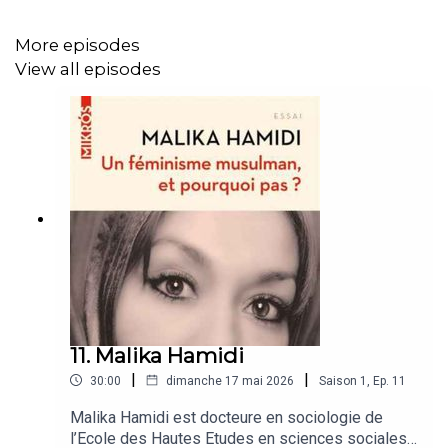
Fake news, le poison. Fact-checking, une dose de
More episodes
contre-poison. Les autres remèdes, l’esprit critique et le
View all episodes
regain de confiance des internautes pour les sources
fiables… A nous de jouer !
11. Malika Hamidi
|
|
30:00
dimanche 17 mai 2026
Saison
1
,
Ep.
11
Malika Hamidi est docteure en sociologie de
l’Ecole des Hautes Etudes en sciences sociales