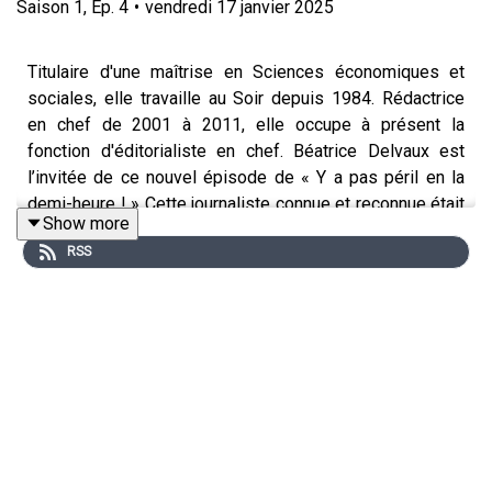
Saison
1
,
Ep.
4
•
vendredi 17 janvier 2025
Titulaire d'une maîtrise en Sciences économiques et
sociales, elle travaille au Soir depuis 1984. Rédactrice
en chef de 2001 à 2011, elle occupe à présent la
fonction d'éditorialiste en chef. Béatrice Delvaux est
l’invitée de ce nouvel épisode de « Y a pas péril en la
demi-heure ! » Cette journaliste connue et reconnue était
Show more
l’oratrice d’une conférence proposée par Hainaut Seniors
RSS
Mouscron ce mardi. L’occasion pour nous de la
rencontrer. L’intitulé de sa conférence ne nous a pas
laissés indifférents, bien au contraire : « Comment être
légitime par temps de fake news ? »
Béatrice Delvaux nous livre son regard sur la presse, sur
notre société, sur la prolifération des fake news, sur le
retour de Trump à la Maison Blanche, sur l’ingérence
d’Elon Musk en Europe, sur le revirement de la politique
de modération de Marc Zuckerberg…