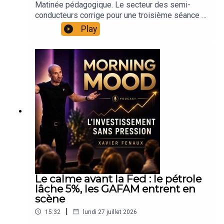
risque, dans ce type de séquence, n'est pas la
Matinée pédagogique. Le secteur des semi-
podcast (~1h).Tu veux partager ton profil, ton
volatilité elle-même : c'est de prendre des
conducteurs corrige pour une troisième séance et
expérience ou ton regard sur les marchés ?👉
décisions structurelles avec une émotion
beaucoup d'investisseurs découvrent des mots
Présente-toi directement ici
Play
conjoncturelle. Écart au consensus chez SK Hynix,
qu'ils n'avaient jamais eu besoin de comprendre.
: https://xavierfenaux.com/#interview-morning-
arrivée de CXMT sur le marché de la mémoire,
On prend le temps de tout poser à plat.Au
mood📍 Retrouve-moi ici 🌐 Site perso & podcast
Fed ce soir, Microsoft et Meta après la cloche :
programme de ce Morning Mood du mardi 28
: https://xavierfenaux.com 👑 Communauté IVT
autant de raisons de perdre son sang-froid, et
juillet :Ce qui s'est passé en Asie cette nuit, avec
(Je partage mes analyses, positions, plans
autant de raisons de garder son plan.Au
un Kospi suspendu vingt minutes, un Nikkei et un
d'investissement et de Trading)
programme : Pourquoi Séoul disjoncte et
Taiex en repli de plus de 4%, et un Hang Seng qui
: https://interactivtrading.com📺 YouTube Débrief
pourquoi ce n'est pas Wall Street Le vrai
résiste. Les chiffres, sans emballement.Le cours
Hebdo chaque samedi 10h
message de la publication SK Hynix, au-delà du
de lithographie, expliqué simplement. Ce que fait
: https://www.youtube.com/c/InteractivTrading 🟣
record Ce que l'arrivée de CXMT change dans
réellement une machine ASML, la différence
Twitch : Lives marchés
l'équation mémoire La pondération des indices :
entre DUV et EUV, pourquoi on met une couche
: https://www.twitch.tv/xavierfenaux 🎵 Spotify
le biais que presque personne ne corrige Fed,
d'eau entre la lentille et le silicium, et pourquoi
: https://open.spotify.com/show/4Kka5gOG1cnpl
Microsoft, Meta : comment aborder une journée
cette technologie était devenue le verrou
AmHB0vGXD 🐦 X (Twitter)
sans visibilité Psychologie de marché : distinguer
stratégique le plus important de l'économie
: https://twitter.com/XFenaux🔔 Abonne-toi pour
l'élastique qui se détend de l'élastique qui
mondiale. Vous ressortirez de cet épisode en
ne jamais rater un Morning Mood. Chaque matin
Le calme avant la Fed : le pétrole
cassePrendre du recul ne veut pas dire ne rien
comprenant enfin de quoi tout le monde parle
compte. Chaque décision aussi.Xavier
lâche 5%, les GAFAM entrent en
faire. Ça veut dire agir sur des niveaux, pas sur
depuis hier.Le dossier chinois décortiqué : ce que
scène
des émotions.🎙️ Morning Mood : Le podcast
dit le rapport, ce qu'il ne dit pas, les cinq
quotidien de Xavier Fenaux Macro, marchés,
|
15:32
lundi 27 juillet 2026
machines annoncées, l'absence totale de
mindset. Chaque matin. Sans filtre.Chaque jour,