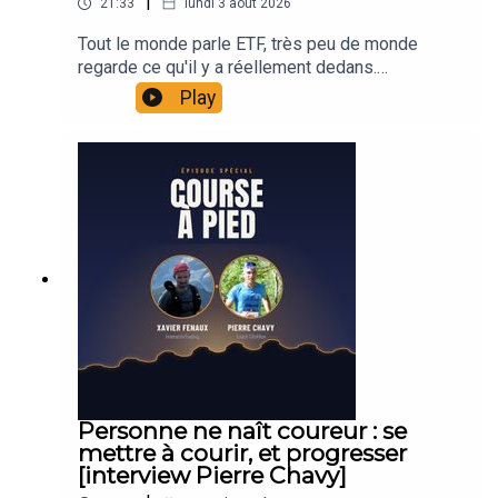
|
21:33
lundi 3 août 2026
📌 Envie de m’écrire ?
Tout le monde parle ETF, très peu de monde
regarde ce qu'il y a réellement dedans.
➡️ Contactez-moi ici : morningmood@xavierfenaux.com
Aujourd'hui, les 7 Magnifiques pèsent près d'un
Play
tiers du S&P 500, contre 13 % fin 2018, et le
secteur techno approche les 38 % de l'indice, un
niveau de concentration qu'il faut remonter aux
🟢 Où me trouver ?
Nifty Fifty des années 70 pour retrouver. Le mois
de juillet 2026 en donne la démonstration en
📺 Dimanche à 10h00 : Débrief Hebdo sur ma
chaine
direct : le Nasdaq 100 corrige d'environ 10 %, le
Youtube : InteractivTrading
SOX perd plus de 23 %, pendant que le S&P 500
équipondéré inscrit de nouveaux records
🎮 Twitch Live les
les mardis soir
(et parfois d'autres
historiques. Dans cet épisode, on ouvre le capot :
jours… followez pour ne rien rater !)
mécanique de la pondération par capitalisation, ce
que change vraiment l'équipondéré, ses limites
👑 Tous les jours sur
InteractivTrading
(VIP uniquement)
(car ce n'est pas une baguette magique, la
performance sur 23 ans est quasi identique pour
🐦
Twitter
pour des insights en temps réel
une volatilité supérieure), le point PEA sans
Personne ne naît coureur : se
langue de bois, et 5 réflexes concrets pour
mettre à courir, et progresser
vérifier ce que vous détenez vraiment. Ce n'est
[interview Pierre Chavy]
pas un procès des ETF, c'est un constat de
💡 Abonnez-vous pour ne jamais manquer un Morning