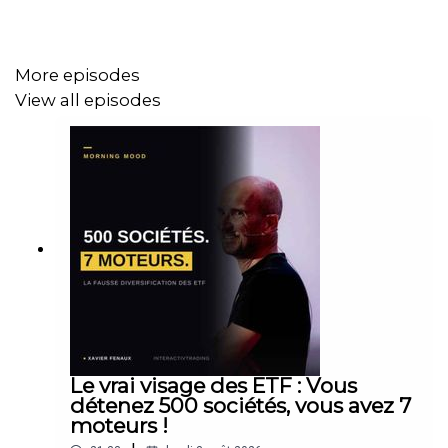
Tesla -14 %, clash Trump/Musk
BCE : pause monétaire en vue
Chômage US au plus haut depuis 8 mois
Cathie Wood lâche Coinbase pour Circle
More episodes
View all episodes
Tu vas douter. Tu vas galérer. Tu vas peut-être perdre
parfois.
Mais tu sais ce qui fera la différence ?
➡️
Continuer quand les autres s’arrêtent.
Pas besoin d’être parfait.
Juste présent. Focus. Cohérent.
Les résultats sont là pour ceux qui osent
tenir dans le
Le vrai visage des ETF : Vous
dur
.
détenez 500 sociétés, vous avez 7
moteurs !