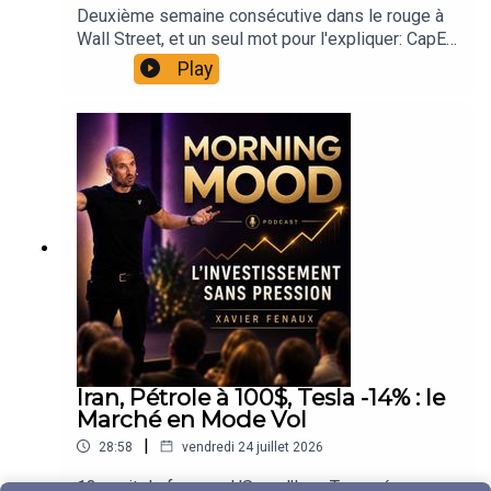
récompense ceux qui vendent les pelles. Près de
(Je partage mes analyses, positions, plans
Deuxième semaine consécutive dans le rouge à
caractère, c'est une conséquence de la
800 milliards de dollars effacés sur les Sept
d'investissement et de Trading)
Wall Street, et un seul mot pour l'expliquer: CapEx.
préparation.Le mot de la fin nous vient des
Magnifiques jeudi, pendant que les semi-
: https://interactivtrading.com📺 YouTube Débrief
Alphabet et Tesla ont beau battre le consensus,
pompiers engagés en Gironde, et de la raison
Play
conducteurs terminaient la semaine en hausse.
Hebdo chaque samedi 10h
le marché sanctionne l'explosion des dépenses
pour laquelle ils ne courent jamais après les
Ma lecture reste constructive, une thématique qui
: https://www.youtube.com/c/InteractivTrading 🟣
IA et le free cash flow qui passe négatif. Intel
flammes.Bonne écoute, et belle journée à toutes
purge ses excès de valorisation sans casser sa
Twitch : Lives marchés
dévisse malgré de bonnes prévisions, les semis
et à tous.Contenu partagé à titre d'expérience
trajectoire industrielle.Le CAC 40 de retour dans
: https://www.twitch.tv/xavierfenaux 🎵 Spotify
plongent, la Chine remet une pièce dans la
personnelle, il ne constitue pas un conseil en
la zone 8200 à 8400 que nous travaillons
: https://open.spotify.com/show/4Kka5gOG1cnpl
machine avec Kimi K3. En face, Nvidia et SK
investissement.Xavier FENAUX🎙️ Morning Mood :
ensemble depuis deux ans et demi, avec les taux
AmHB0vGXD 🐦 X (Twitter)
Group dégainent une initiative à plus de 500
Le podcast quotidien de Xavier Fenaux Macro,
français au plus haut depuis dix-sept ans en toile
: https://twitter.com/XFenaux🔔 Abonne-toi pour
milliards de dollars: la thèse structurelle est bien
marchés, mindset. Chaque matin. Sans
de fond.L'agenda complet de la semaine : LVMH
ne jamais rater un Morning Mood. Chaque matin
vivante, mais le marché veut désormais du retour
filtre.Chaque jour, j'allume le micro pour remettre
et Michelin aujourd'hui, Safran, Air Liquide, Orange
compte. Chaque décision aussi.xavier
sur investissement.Au menu de ce grand tour
de l'ordre dans le bruit : indices, cryptos, Fed,
et Kering demain, Airbus, Hermès et L'Oréal
d'horizon: le pétrole qui flirte avec les 100 dollars
actualité macro et surtout comment garder la tête
mercredi avec Microsoft et Meta, puis PIB et
sur fond d'escalade en Iran, l'Europe qui résiste
froide et un plan solide quand les marchés
PCE américains jeudi avec Apple et Amazon, et la
avec un CAC 40 en hausse, la BCE qui temporise,
s'emballent.20 ans sur les marchés.Certifié AMF
Banque du Japon vendredi.Et le mot de la fin,
les cryptos plombées par la remontée des taux,
et ARPP, associé InteractivTrading, Ex chef
avec un adage de marin qui résume assez bien la
et le bilan complet des gagnants et des perdants
analyste ZoneBourse. Finaliste Talents du
Iran, Pétrole à 100$, Tesla -14% : le
semaine qui s'ouvre : on prend un ris quand on y
de la semaine.Et surtout, on prépare la semaine la
Trading. L'objectif n'est pas de te dire quoi faire.
Marché en Mode Vol
pense.Bonne écoute, et belle semaine à toutes et
plus chargée de l'été: Fed mercredi avec un
C'est de te montrer comment penser.📬 Me
à tous.Contenu partagé à titre d'expérience
|
28:58
vendredi 24 juillet 2026
scénario de hausse qui revient sur la table,
contacter Morning Mood (réactions, suggestions)
personnelle, il ne constitue pas un conseil en
Microsoft, Meta, Apple et Amazon sur le grill du
→ morningmood@xavierfenaux.comContact
13e nuit de frappes US sur l'Iran, Trump évoque
investissement.Xavier🎙️ Morning Mood : Le