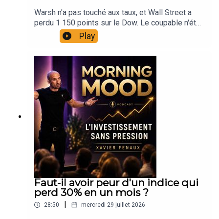
Warsh n'a pas touché aux taux, et Wall Street a
perdu 1 150 points sur le Dow. Le coupable n'était
pas dans le communiqué, il était dans la
Play
conférence de presse.Dans ce Morning Mood du
jeudi 30 juillet, on décrypte une séance de
bascule : une Fed qui refuse désormais de dire
où elle va, un 30 ans américain propulsé à son
plus haut depuis 19 ans, un pétrole qui repasse
au dessus de 90 dollars, et surtout le duel de la
soirée d'hier.Microsoft prend 8% après bourse,
Meta perd 7,4%. Quinze points d'écart entre deux
entreprises qui dépensent des dizaines de
milliards dans l'IA. Et non, ce n'est pas parce que
l'un a battu et l'autre raté : Meta a battu sur le
chiffre d'affaires. J'explique en détail les trois
vraies raisons de cet écart, dont un chiffre à 678
milliards de dollars passé sous les radars, qui
Faut-il avoir peur d'un indice qui
résume à lui seul le changement de régime en
perd 30% en un mois ?
cours sur le thème IA.On termine sur la Corée, où
|
28:50
mercredi 29 juillet 2026
SK Hynix a publié le meilleur trimestre de son
histoire, avec un résultat opérationnel en hausse