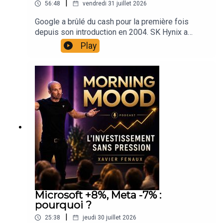
|
56:48
vendredi 31 juillet 2026
Ce qui marche, ce qui ne marche pas, et pourquoi
la régularité bat toujours l'intensité.Pierre Chavy :
Google a brûlé du cash pour la première fois
clickrun.fr / Instagram @clickrunBonne écoute, et
depuis son introduction en 2004. SK Hynix a
Force et Honneur 💪xavier
publié 76 % de marge opérationnelle… et a chuté
Play
de 11 %. Intel a doublé les attentes… et a perdu 8
% le lendemain. Ce n'est pas un hasard. C'est un
changement de régime. Dans ce débrief, je
déroule le fil complet de la macro à la micro :
pourquoi la Fed pourrait MONTER ses taux ce
soir, pourquoi le pétrole a explosé, pourquoi une
IPO chinoise a fait tomber toute la chaîne IA, et
surtout pourquoi vos indices ne bougent pas
alors que le marché est en pleine rotation
violente. Je vous partage aussi mes positions
actuelles, ce que je travaille en ce moment, et un
point pédagogique sur les ETF équipondérés qui
va peut-être vous faire regarder votre portefeuille
différemment. Si ce format vous plait, n'hésite
Microsoft +8%, Meta -7% :
pas à partager et à vous abonner ! Xavier
pourquoi ?
|
25:38
jeudi 30 juillet 2026