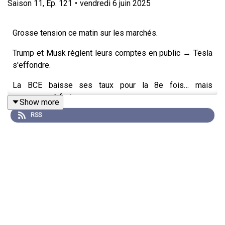
Saison
11
,
Ep.
121
•
vendredi 6 juin 2025
Grosse tension ce matin sur les marchés.
Trump et Musk règlent leurs comptes en public → Tesla
s'effondre.
La BCE baisse ses taux pour la 8e fois… mais
commence à freiner.
Show more
RSS
Pendant ce temps, les signaux de faiblesse économique
s’accumulent aux US, et la dette US redevient une bombe
à retardement.
Je fais le point sur les niveaux clés, les polarités du jour,
et je vous partage pourquoi je ne cours pas après les
prix en ce moment.
📌 Dans cet épisode :