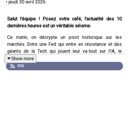
•
jeudi 30 avril 2026
Salut l'équipe ! Posez votre café, l'actualité des 10
dernières heures est un véritable séisme.
Ce matin, on décrypte un pivot historique sur les
marchés. Entre une Fed qui entre en résistance et des
géants de la Tech qui jouent leur va-tout sur l'IA, le
paysage de l'investissement vient de changer de
Show more
dimension.
RSS
Au programme de ce Morning Mood :
🏛️ Le Baroud d’Honneur de Jerome Powell :
Pourquoi son départ de la présidence tout en
restant Gouverneur est une bombe institutionnelle
face à l'administration Trump. On analyse son
discours "bouclier" et ce que cela signifie pour
l'indépendance de la Fed.