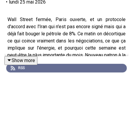
•
lundi 25 mai 2026
Wall Street fermée, Paris ouverte, et un protocole
d'accord avec l'Iran qui n'est pas encore signé mais qui a
déjà fait bouger le pétrole de 8%. Ce matin on décortique
ce qui coince vraiment dans les négociations, ce que ça
implique sur l'énergie, et pourquoi cette semaine est
peut-être la plus importante du mois. Nouveau patron à la
Show more
Fed, PCE jeudi, Marvell mercredi soir les dés se jouent
RSS
là. Bon réveil.