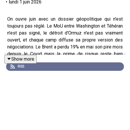
•
lundi 1 juin 2026
On ouvre juin avec un dossier géopolitique qui n'est
toujours pas réglé. Le MoU entre Washington et Téhéran
n'est pas signé, le détroit d'Ormuz n'est pas vraiment
ouvert, et chaque camp diffuse sa propre version des
négociations. Le Brent a perdu 19% en mai son pire mois
depuis le Covid mais la prime de risque reste bien
Show more
présente.
RSS
Ce matin on fait le point sur l'état exact des négociations
Iran, ce que ça implique pour le pétrole cette semaine, et
pourquoi la BCE du 11 juin est le vrai sujet dont personne
ne parle assez. L'inflation Zone Euro est remontée à 3%
en avril, portée par l'énergie. Une hausse de taux de 25
pb est désormais le scénario de base.
Et en fil rouge de la semaine : le NFP vendredi. Avec un
pétrole qui a déjà corrigé et un marché du travail