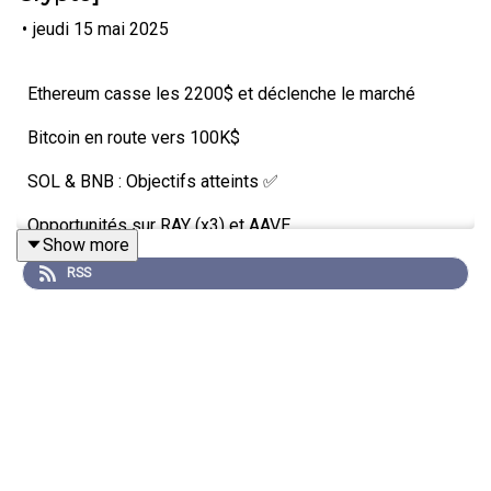
•
jeudi 15 mai 2025
Ethereum casse les 2200$ et déclenche le marché
Bitcoin en route vers 100K$
SOL & BNB : Objectifs atteints ✅
Opportunités sur RAY (x3) et AAVE
Show more
Ma stratégie de trading active
RSS
Points clés :
✓ Inflation US favorable = Cryptos en hausse
✓ TOTAL3 sort de consolidation
✓ Pourquoi je garde mes positions ETH
✓ Niveaux techniques importants (MM20, MM50)