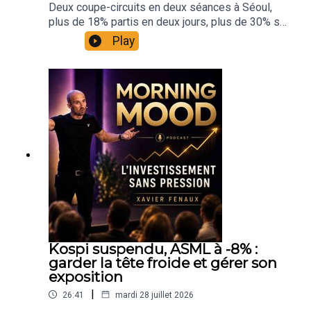
histoire, avec un résultat opérationnel en hausse
Deux coupe-circuits en deux séances à Séoul,
de 557%, et où l'action a quand même clôturé en
plus de 18% partis en deux jours, plus de 30% sur
baisse de 9,6%. Une leçon sur le levier et le
le mois. Et au même moment, à New York, le S&P
Play
positionnement que peu de gens regardent, et qui
500 équipondéré inscrit un record et Apple
vaut pour tous vos dossiers exposés aux semis.
franchit les 5 000 milliards de dollars de
🎙️ Morning Mood : Le podcast quotidien de Xavier
capitalisation. Les deux informations sont vraies
Fenaux Macro, marchés, mindset. Chaque matin.
en même temps, et c'est précisément là que se
Sans filtre.Chaque jour, j'allume le micro pour
joue la lecture du marché aujourd'hui.Dans cette
remettre de l'ordre dans le bruit : indices, cryptos,
édition du Morning Mood, on prend de la hauteur.
Fed, actualité macro et surtout comment garder la
Un indice n'est pas le marché, c'est une
tête froide et un plan solide quand les marchés
construction. Quand une place a bâti toute sa
s'emballent.20 ans sur les marchés.Certifié AMF
performance annuelle sur deux valeurs de
et ARPP, associé InteractivTrading, Ex chef
mémoire, sa chute ne raconte pas l'état de
analyste ZoneBourse. Finaliste Talents du
l'économie mondiale, elle raconte sa propre
Trading. L'objectif n'est pas de te dire quoi faire.
concentration. La pondération explique une
C'est de te montrer comment penser.📬 Me
grande partie de ce que vous voyez à l'écran, et
contacter Morning Mood (réactions, suggestions)
savoir la lire change complètement le
Kospi suspendu, ASML à -8% :
→ morningmood@xavierfenaux.comContact
diagnostic.On parle aussi de ce qui se passe
garder la tête froide et gérer son
professionnel (interviews, partenariats)
dans la tête de l'investisseur dans ces phases.
exposition
→ xavier.fenaux.pro@gmail.com🎤 Participer à
L'élastique qui se détend n'est pas un signal de
l'interview du samedi matin Le samedi, le
|
26:41
mardi 28 juillet 2026
rupture, c'est un mécanisme normal. Le vrai
Morning Mood peut accueillir un invité en format