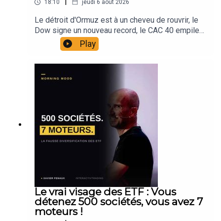
|
18:10
jeudi 6 août 2026
Le détroit d'Ormuz est à un cheveu de rouvrir, le
Dow signe un nouveau record, le CAC 40 empile
les sommets, et pourtant la tech commence à
Play
trier. AMD publie un trimestre record et perd 7%.
SpaceX affiche +92% de croissance et chute de
13,6% sur son capex. Uber bat les attentes et
recule de 5% sur sa guidance. Le marché a
changé de grille de lecture cette semaine : ce
n'est plus le chiffre qui compte, c'est ce qu'on
paie pour l'avoir.Au menu également : la refonte
de la direction IA chez Alphabet, Disney porté par
Toy Story 5 et un streaming enfin rentable, Eli Lilly
qui affole les compteurs avec +48% de
croissance, l'or au-dessus de 4 300 $, l'argent qui
a doublé depuis janvier, et une Fed dont le marché
attend désormais une hausse en septembre.Et
puis je vous parle de mon mois d'août, parce qu'il
Le vrai visage des ETF : Vous
démarre bien. Le secteur IA a repris près de 20%,
détenez 500 sociétés, vous avez 7
j'ai allégé. J'ai pris des bénéfices partiels sur l'or,
moteurs !
sur l'USD/JPY via un ordre conditionné posé en