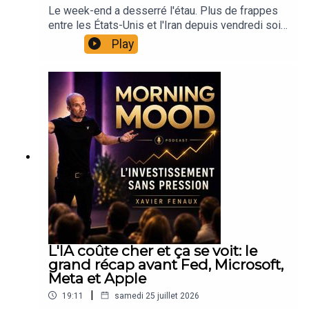
données sur le rendement et la fiabilité, et
Le week-end a desserré l'étau. Plus de frappes
j'allume le micro pour remettre de l'ordre dans le
pourquoi la part de la Chine dans le chiffre
entre les États-Unis et l'Iran depuis vendredi soir,
bruit : indices, cryptos, Fed, actualité macro et
d'affaires d'ASML est le vrai sujet plutôt que le
et le Brent efface près de 5% pour revenir vers
surtout comment garder la tête froide et un plan
Play
titre du jour.Le paradoxe Nvidia, entre un accord
92 dollars après avoir touché 102 la semaine
solide quand les marchés s'emballent.20 ans sur
mémoire avec SK Hynix pouvant atteindre 500
dernière. Les futures américains rebondissent,
les marchés.Certifié AMF et ARPP, associé
milliards de dollars et un titre qui recule quand
l'Asie suit, et Paris retrouve de l'air. Sauf que le
InteractivTrading, Ex chef analyste ZoneBourse.
même. On explique ce que le marché appelle la
vrai sujet de la semaine n'est pas là.Au
Finaliste Talents du Trading. L'objectif n'est pas
circularité du financement, et pourquoi les
programme de ce Morning Mood du lundi 27
de te dire quoi faire. C'est de te montrer comment
prochains comptes vaudront plus que les
juillet :Le repli du pétrole et ce qu'il faut en
penser.📬 Me contacter Morning Mood
prochains communiqués.Le pétrole sous 90
penser, entre pause militaire, discussions à Oman
(réactions, suggestions)
dollars, la détente sur les taux américains et
sur Hormuz et frappes revendiquées par les
→ morningmood@xavierfenaux.comContact
français, et ce que ça change à la veille de la
Houthis sur des installations liées à Saudi
professionnel (interviews, partenariats)
Fed.LVMH et son premier trimestre en
Aramco.La Fed de Kevin Warsh mercredi, sans
→ xavier.fenaux.pro@gmail.com🎤 Participer à
croissance dans la Mode et Maroquinerie depuis
projections économiques, avec environ un tiers
l'interview du samedi matin Le samedi, le
deux ans, après trois ans de purge du secteur.Et
de probabilité d'une hausse de taux et une
Morning Mood peut accueillir un invité en format
surtout, la partie qui compte vraiment : la gestion
probabilité de resserrement en septembre qui
podcast (~1h).Tu veux partager ton profil, ton
d'exposition. Comment on traverse une séance
approche les 80%. Une banque centrale qui
expérience ou ton regard sur les marchés ?👉
L'IA coûte cher et ça se voit: le
comme celle d'hier sans changer de plan,
envisage de durcir en pleine saison de résultats,
Présente-toi directement ici
grand récap avant Fed, Microsoft,
pourquoi le travail utile se fait avant le
on n'avait plus vu ça depuis longtemps.Le vrai
: https://xavierfenaux.com/#interview-morning-
Meta et Apple
mouvement et jamais pendant, et comment on
débat du moment sur l'intelligence artificielle : le
mood📍 Retrouve-moi ici 🌐 Site perso & podcast
distingue une rotation sectorielle d'une sortie de
|
19:11
samedi 25 juillet 2026
marché sanctionne ceux qui dépensent et
: https://xavierfenaux.com 👑 Communauté IVT
marché. La sérénité n'est pas un trait de