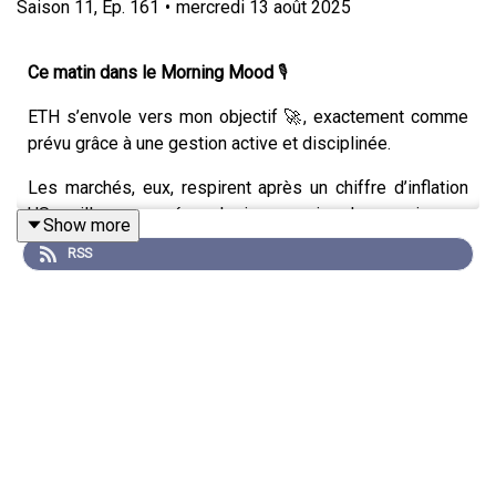
Saison
11
,
Ep.
161
•
mercredi 13 août 2025
Ce matin dans le Morning Mood
🎙
ETH s’envole vers mon objectif 🚀, exactement comme
prévu grâce à une gestion active et disciplinée.
Les marchés, eux, respirent après un chiffre d’inflation
US meilleur que prévu - logique : moins de pression sur
Show more
les taux, plus d’oxygène pour les actifs risqués.
RSS
Côté mindset 💡 :
le succès ne vient pas toujours vite.
Parfois, il faut encaisser les doutes, ajuster sa stratégie
et continuer à avancer.
La clé, c’est d’y croire et de persévérer, même quand le