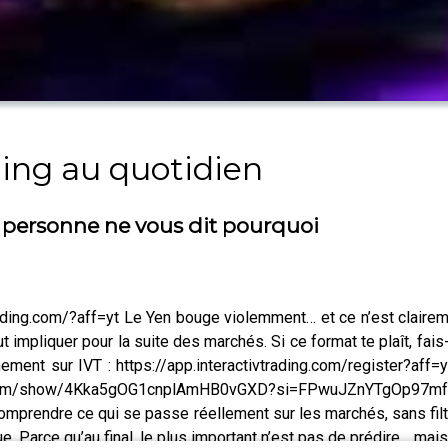
ding au quotidien
t personne ne vous dit pourquoi
tivtrading.com/?aff=yt Le Yen bouge violemment… et ce n’est clair
 impliquer pour la suite des marchés. Si ce format te plaît, fais
 sur IVT : https://app.interactivtrading.com/register?aff=y
ify.com/show/4Kka5gOG1cnplAmHB0vGXD?si=FPwuJZnYTgOp97mff7
x comprendre ce qui se passe réellement sur les marchés, sans fil
. Parce qu’au final, le plus important n’est pas de prédire… mais 