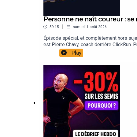
Personne ne naît coureur : se 
|
59:15
samedi 1 août 2026
Épisode spécial, et complètement hors sujet 
est Pierre Chavy, coach derrière ClickRun. P
alors même qu'au départ il n'aimait pas couri
Play
sur semi, 36'41 sur 10 km, mais aussi le ma
Berlin, Chicago, New-York ou Paris. Côté enc
club, et aujourd'hui des coureurs qu'il emmè
qui marche, ce qui ne marche pas, et pourquoi
Honneur 💪xavier