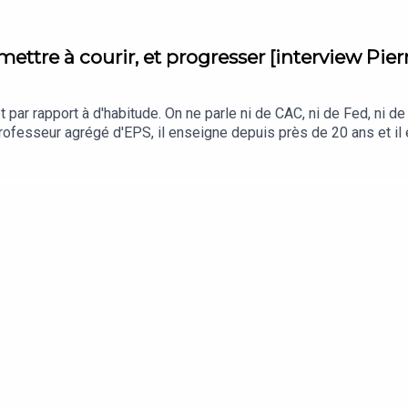
mettre à courir, et progresser [interview Pie
par rapport à d'habitude. On ne parle ni de CAC, ni de Fed, ni de
rofesseur agrégé d'EPS, il enseigne depuis près de 20 ans et il 
r. Entre bitume et trail, court et long, il refuse de choisir. Côté
rathon du Mont-Blanc sur 92 km, le trail de Haute Provence sur 8
adrement : entraîneur course sur route et trail FFA, six ans de sé
ne jusqu'à Boston ou Tokyo.On a passé une heure à parler entraîn
 la régularité bat toujours l'intensité.Pierre Chavy : clickrun.fr