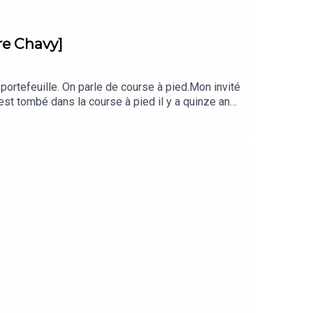
rre Chavy]
 portefeuille. On parle de course à pied.Mon invité
est tombé dans la course à pied il y a quinze ans,
 dossards : 2h54 au marathon de Barcelone, 1h21'45
1 km, la SaintéLyon, et les marathons de Boston,
ances piste et six ans de section trail dans son
ement, planification, progression et mental. Ce
 / Instagram @clickrunBonne écoute, et Force et