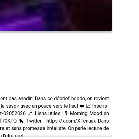
ement pas anodin. Dans ce débrief hebdo, on revient
-le savoir avec un pouce vers le haut ❤️ 📈 Inscris-
t-02052026 🔗 Liens utiles : 🎙️ Morning Mood en
0KTQ 🐤 Twitter : https://x.com/XFenaux Dans
tre et sans promesse irréaliste. On parle lecture de
d’être prêt.