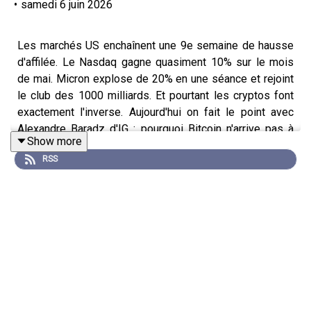
•
samedi 6 juin 2026
Les marchés US enchaînent une 9e semaine de hausse
d'affilée. Le Nasdaq gagne quasiment 10% sur le mois
de mai. Micron explose de 20% en une séance et rejoint
le club des 1000 milliards. Et pourtant les cryptos font
exactement l'inverse. Aujourd'hui on fait le point avec
Alexandre Baradz d'IG : pourquoi Bitcoin n'arrive pas à
Show more
retourner sa psychologie, quelles altcoins sortent du lot,
RSS
et pourquoi la tech chinoise reste décotée de 40 à 50%
par rapport aux actions américaines alors que la Chine
développe ses propres IA. L'idée centrale du jour : le
marché récompense ce qui a une traction et des revenus
réels. Hyperliquid en est l'exemple parfait, nouveau plus
haut historique, top 10 des capitalisations, et quasiment
900 millions de dollars de revenus sur 12 mois. Le reste
du marché crypto au tapis. Et sur la Chine, le
raisonnement est simple : ne pas acheter la tech