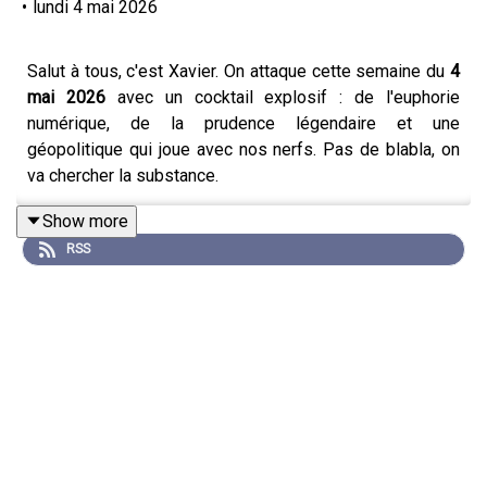
•
lundi 4 mai 2026
Salut à tous, c'est Xavier. On attaque cette semaine du
4
mai 2026
avec un cocktail explosif : de l'euphorie
numérique, de la prudence légendaire et une
géopolitique qui joue avec nos nerfs. Pas de blabla, on
va chercher la substance.
Show more
RSS
🇮🇷 IRAN : Le Bras de Fer s'intensifie (Flash 10h)
Oubliez les espoirs de détente immédiate. Si Donald
Trump souffle le chaud en public, la réalité du terrain est
plus complexe.
Avertissement de Téhéran :
Un haut responsable
iranien a prévenu ce matin (4 mai) que toute
tentative d'interférence américaine dans le
Détroit
d'Ormuz
sera considérée comme une violation du