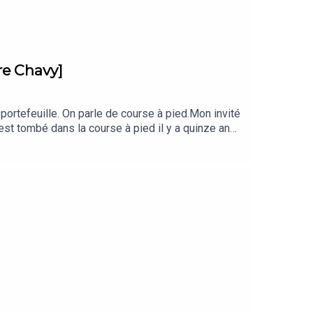
vtrading.com
rre Chavy]
 portefeuille. On parle de course à pied.Mon invité
est tombé dans la course à pied il y a quinze ans,
 dossards : 2h54 au marathon de Barcelone, 1h21'45
1 km, la SaintéLyon, et les marathons de Boston,
ances piste et six ans de section trail dans son
ement, planification, progression et mental. Ce
 / Instagram @clickrunBonne écoute, et Force et