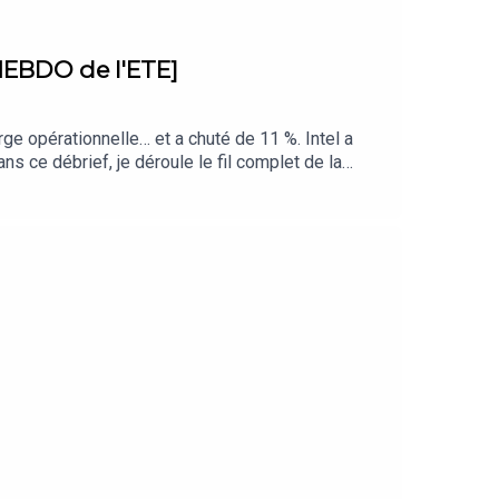
 HEBDO de l'ETE]
ge opérationnelle… et a chuté de 11 %. Intel a
s ce débrief, je déroule le fil complet de la
une IPO chinoise a fait tomber toute la chaîne IA,
partage aussi mes positions actuelles, ce que je
er votre portefeuille différemment. Si ce format