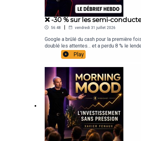
❌ -30 % sur les semi-conducteu
|
56:48
vendredi 31 juillet 2026
Google a brûlé du cash pour la première foi
doublé les attentes… et a perdu 8 % le lende
macro à la micro : pourquoi la Fed pourrait 
Play
et surtout pourquoi vos indices ne bougent 
travaille en ce moment, et un point pédagog
vous plait, n'hésite pas à partager et à vous