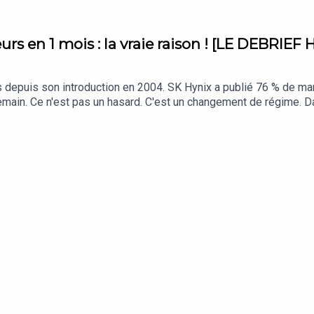
rs en 1 mois : la vraie raison ! [LE DEBRIEF
s depuis son introduction en 2004. SK Hynix a publié 76 % de mar
main. Ce n'est pas un hasard. C'est un changement de régime. Dan
MONTER ses taux ce soir, pourquoi le pétrole a explosé, pourquoi 
pas alors que le marché est en pleine rotation violente. Je vous 
ique sur les ETF équipondérés qui va peut-être vous faire regard
 abonner ! Xavier