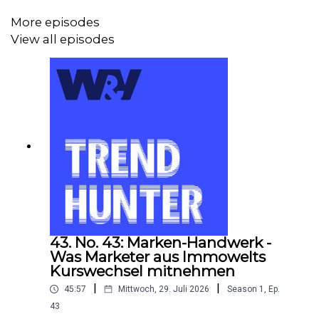
Web3 dabei spielt.
More episodes
View all episodes
Shownotes:
Ab Mittwoch, 5. Oktober gibt es das Executive Briefing
zum Thema.
Die von Lena zitierte Umfrage findet ihr
hier
.
Die
Agentur von Marc Sasserath
...
...und
die von Neil Heinisch
Interesse an der
Community "Freunde der Zeit"?
43. No. 43: Marken-Handwerk -
Was Marketer aus Immowelts
Kurswechsel mitnehmen
|
|
45:57
Mittwoch, 29. Juli 2026
Season
1
,
Ep.
43