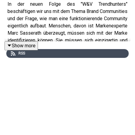
In der neuen Folge des "W&V Trendhunters"
beschäftigen wir uns mit dem Thema Brand Communities
und der Frage, wie man eine funktionierende Community
eigentlich aufbaut. Menschen, davon ist Markenexperte
Marc Sasserath überzeugt, müssen sich mit der Marke
identifizieren können. Sie müssen sich einzigartig und
Show more
besonders fühlen und durch die Community einen
RSS
besonderen Stellenwert und Status erlangen. Wenn es
die Marke dann noch schafft, die Community am Leben
zu erhalten, dann hat sie alles richtig gemacht. Jedoch:
Das kostet Zeit und Geld. Ohne diese beiden Faktoren
lässt sich keine Community aufbauen.
In der aktuellen Folge sprechen wir darüber, wie sich
diese beiden Ressourcen am besten investieren lassen,
wie Marken ihre Konsument:innen ansprechen müssen
und wo die Reise künftig hingeht - und welche Rolle das