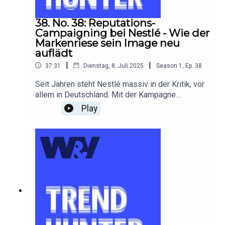
38. No. 38: Reputations-
Campaigning bei Nestlé - Wie der
Markenriese sein Image neu
auflädt
|
|
37:31
Dienstag, 8. Juli 2025
Season
1
,
Ep.
38
Seit Jahren steht Nestlé massiv in der Kritik, vor
allem in Deutschland. Mit der Kampagne
#UnterwegsNachBesser versucht das
Play
Unternehmen, verloren gegangenes Vertrauen
zurückzugewinnen – nicht mit Imagepolitur,
sondern mit offenen Worten und konkreten
Projekten.Im dieser Podcastfolge des W&V
Trendhunter spricht Christiane Treckmann von der
W&V-Redaktion mit den
Kampagnenverantwortlichen Anita Wälz und Dr.
Clas Dammann von Nestlé darüber, wie sich
Reputationsarbeit heute gestalten lässt –
jenseits klassischer PR. Was bringt ein
dokumentarischer Ansatz? Wann wirkt