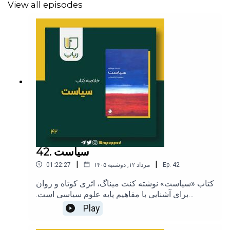
View all episodes
42. سیاست
|
|
42
Ep.
۱۴۰۵ مرداد ۱۲, دوشنبه
01:22:27
کتاب «سیاست» نوشته کنت میناگ، اثری کوتاه و روان
برای آشنایی با مفاهیم پایه علوم سیاسی است.
نویسنده در این کتاب توضیح می‌دهد که سیاست فقط
Play
به حکومت و انتخابات محدود نمی‌شود، بلکه بخشی
جدایی‌ناپذیر از زندگی اجتماعی انسان‌هاست. او با