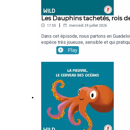
Les Dauphins tachetés, rois d
|
17:55
mercredi 29 juillet 2026
Dans cet épisode, nous partons en Guadelou
espèce très joueuse, sensible et qui prati
micros placés sous l'eau !Un podcast d'Am
Play
sur maisondupodcast.fr