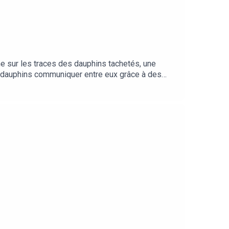
e sur les traces des dauphins tachetés, une
s dauphins communiquer entre eux grâce à des
 par Morgane PeyrotRetrouvez tous nos podcasts