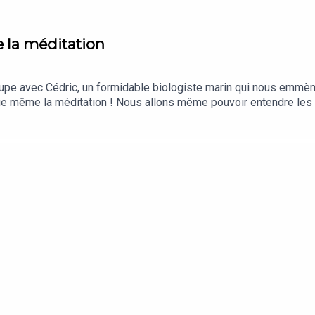
e la méditation
pe avec Cédric, un formidable biologiste marin qui nous emmèn
que même la méditation ! Nous allons même pouvoir entendre le
bre Gaudet avec Tristan de la Fléchère.Mis en musique et mixé