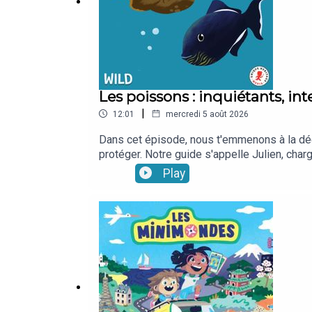
Les poissons : inquiétants, int
|
12:01
mercredi 5 août 2026
Dans cet épisode, nous t'emmenons à la déc
protéger. Notre guide s'appelle Julien, cha
podcast d'Ambre Gaudet avec Tristan de la
Play