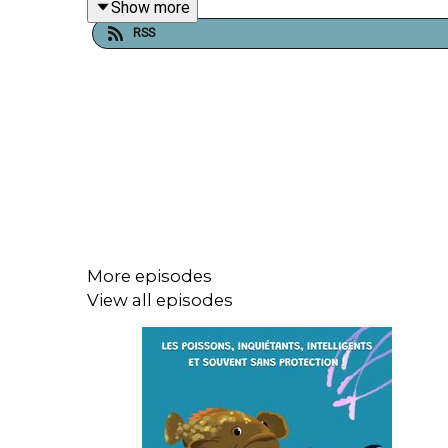
Show more
Un podcast d'Ambre Gaudet avec Tristan de la Flé
RSS
Mis en musique et mixé par Morgane Peyrot
Retrouvez tous nos podcasts sur maisondupodcas
Unique Heritage Media / La Maison du Podcast
More episodes
View all episodes