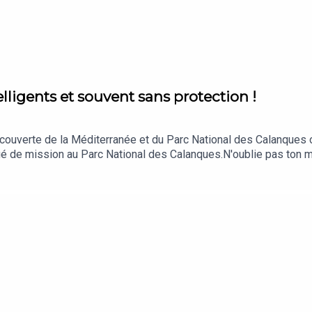
elligents et souvent sans protection !
ouverte de la Méditerranée et du Parc National des Calanques 
rgé de mission au Parc National des Calanques.N'oublie pas ton 
 Fléchère.Mis en musique et mixé par Morgane PeyrotRetrouvez