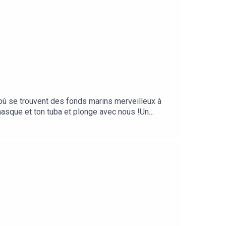
où se trouvent des fonds marins merveilleux à
masque et ton tuba et plonge avec nous !Un
 tous nos podcasts sur maisondupodcast.fr