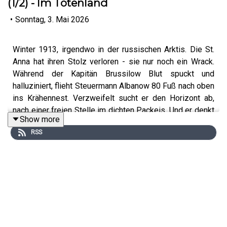
(1/2) - Im Totenland
•
Sonntag, 3. Mai 2026
Winter 1913, irgendwo in der russischen Arktis. Die St.
Anna hat ihren Stolz verloren - sie nur noch ein Wrack.
Während der Kapitän Brussilow Blut spuckt und
halluziniert, flieht Steuermann Albanow 80 Fuß nach oben
ins Krähennest. Verzweifelt sucht er den Horizont ab,
nach einer freien Stelle im dichten Packeis. Und er denkt
Show more
an Shackleton und Scott - Männer, die ihr Schiff nicht
RSS
mehr befreien konnten. Doch das Eis schließt sich immer
fester um den Schoner. Albanow fällt einen waghalsigen
Entschluss: Er muss die Mannschaft aufteilen, um sich
zu retten. Noch ahnt er nicht, dass ihre Reise später in
die Geschichte eingehen wird. Als die russische Version
von Shakletons Endurance-Expedition - allerdings mit
einem schrecklichen Ende...