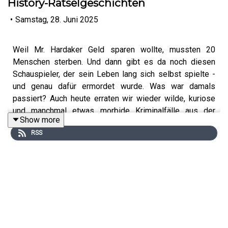
History-Rätselgeschichten
•
Samstag, 28. Juni 2025
Weil Mr. Hardaker Geld sparen wollte, mussten 20
Menschen sterben. Und dann gibt es da noch diesen
Schauspieler, der sein Leben lang sich selbst spielte -
und genau dafür ermordet wurde. Was war damals
passiert? Auch heute erraten wir wieder wilde, kuriose
und manchmal etwas morbide Kriminalfälle aus der
Show more
Geschichte. Jeder einen. Die Krux: Die Geschichte darf
RSS
nur mit Ja- oder Nein-Fragen gelöst werden. Die ersten
echten History-BlackStories!
Schreibt uns unbedingt in die Kommentare, ob ihr genau
so langsam wart wie Ole, und ob euch die zweite
Geschichte auch so zum Nachdenken gebracht hat!
_______________________________