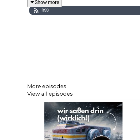
Show more
Jungs und Mädels und alle dazwischen, wir sind k
RSS
Schreibt es uns unbedingt in die Kommentare hier au
____________________________________
Noch auf der Suche nach extrem guten Garten- un
https://werkzeug-garten.de/affiliate/1/
Denkt an unser Gewinnspiel auf Instagram! @wildu
____________________________________
More episodes
Unterstützt uns gerne bei Steady!
https://steady
View all episodes
_______________________________
Habt ihr noch Fragen? Anregungen? KRITIK? All goo
Mail:
info@wildundfremd.de
oder
Insta: @wildundfremd