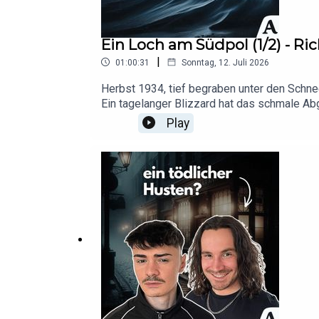
Ein Loch am Südpol (1/2) - R
|
01:00:31
Sonntag, 12. Juli 2026
Herbst 1934, tief begraben unter den Schne
Ein tagelanger Blizzard hat das schmale Ab
Kopfschmerzen, übergibt sich heftig und gla
Play
unsichtbarem Kohlenmonoxid. Lethargisch sta
krampfhaft versucht, seine tägliche Routine 
zusammen...____________________________
https://werkzeug-garten.de/affiliate/1/*_
garten.de/shop/produkte/t-shirt-wild-un
kolb.de/_______________________________H
info@wildundfremd.de oder per DM auf In
QUELLE:Byrd, Richard E. (1938): Allein! 