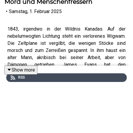
Mord und Menschenfressern
•
Samstag, 1. Februar 2025
1843, irgendwo in der Wildnis Kanadas. Auf der
nebelumwogten Lichtung steht ein verlorenes Wigwam.
Die Zeltplane ist vergilbt, die wenigen Stöcke sind
morsch und zum Zerreißen gespannt. In ihm haust ein
alter Mann, akribisch bei seiner Arbeit, aber von
Dämonen getrieben. James Evans hat den
Show more
amerikanischen Westen besucht, um den indigenen
RSS
Stämmen eine bessere Welt zu prophezeien. Jetzt ist er
selbst ein Mörder..
_______________________________
Unser Lieblingssponsor:
https://werkzeug-garten.de/
_______________________________