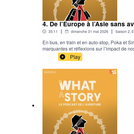
4. De l’Europe à l’Asie sans 
|
|
35:11
dimanche 31 mai 2026
Saison
2
,
E
En bus, en train et en auto-stop, Poka et S
marquantes et réflexions sur l’impact de no
transformé leur façon de voir le monde.
Play