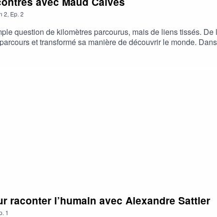
contres avec Maud Calvès
n
2
,
Ep.
2
ple question de kilomètres parcourus, mais de liens tissés. De 
 parcours et transformé sa manière de découvrir le monde. Dans
iosité et d’humanité.
r raconter l’humain avec Alexandre Sattler
p.
1