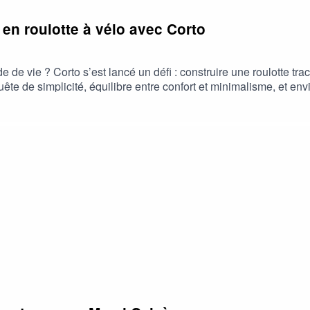
ie en roulotte à vélo avec Corto
e de vie ? Corto s’est lancé un défi : construire une roulotte trac
uête de simplicité, équilibre entre confort et minimalisme, et e
notre rapport au voyage, au temps et à la liberté.