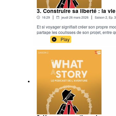
3. Construire sa liberté : la v
|
|
16:29
jeudi 26 mars 2026
Saison
2
,
Ep.
3
Et si voyager signifiait créer son propre mod
partage les coulisses de son projet, entre q
dans un mode de vie nomade qui questionne 
Play