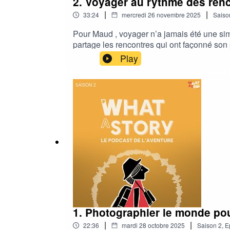
2. Voyager au rythme des ren
|
|
33:24
mercredi 26 novembre 2025
Saiso
Pour Maud , voyager n’a jamais été une sim
partage les rencontres qui ont façonné son
du voyage : un espace de connexion, de cur
Play
1. Photographier le monde pou
|
|
22:36
mardi 28 octobre 2025
Saison
2
,
E