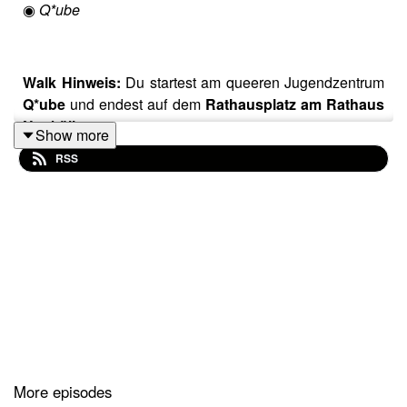
◉
Q*ube
Walk Hinweis:
Du startest am queeren Jugendzentrum
Q*ube
und endest auf dem
Rathausplatz am Rathaus
Neukölln
.
Show more
RSS
Besonders queere Jugendliche brauchen Unterstützung
und Räume, in denen sie sich verstanden fühlen.
Deshalb geht es in diesem Teil um verschiedene
Angebote, wie das queere Jugendzentrum Q*ube.
Hier findet ihr alle Webseiten und Details über die
verschiedenen Jugendzentren:
More episodes
Q*ube
:
Instagram: @qube.berlin | 12-27 Jahre