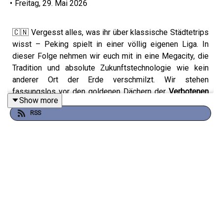
•
Freitag, 29. Mai 2026
🇨🇳 Vergesst alles, was ihr über klassische Städtetrips
wisst – Peking spielt in einer völlig eigenen Liga. In
dieser Folge nehmen wir euch mit in eine Megacity, die
Tradition und absolute Zukunftstechnologie wie kein
anderer Ort der Erde verschmilzt. Wir stehen
fassungslos vor den goldenen Dächern der
Verbotenen
Show more
Stadt
, balancieren auf schwindelerregenden Abschnitten
RSS
der
Chinesischen Mauer
und tauchen ab in die
jahrhundertealten, engen Gassen der
Hutongs
, wo die
Seele Pekings wohnt.
Doch so faszinierend die kaiserliche Geschichte auch
ist: Die größte Challenge wartet auf eurem Smartphone.
Wir verraten euch die ultimativen Hacks, wie ihr euch im
fast komplett bargeldlosen China fortbewegt, welche