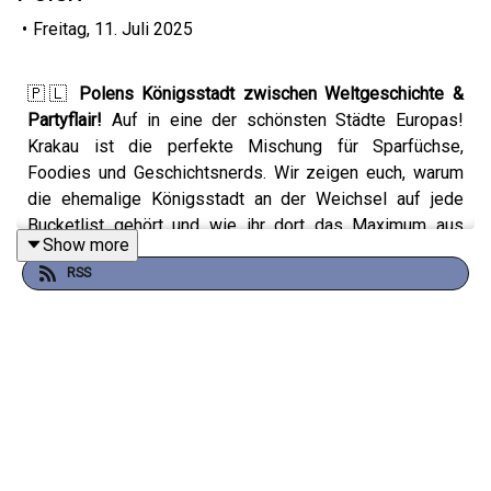
•
Freitag, 11. Juli 2025
🇵🇱
Polens Königsstadt zwischen Weltgeschichte &
Partyflair!
Auf in eine der schönsten Städte Europas!
Krakau ist die perfekte Mischung für Sparfüchse,
Foodies und Geschichtsnerds. Wir zeigen euch, warum
die ehemalige Königsstadt an der Weichsel auf jede
Bucketlist gehört und wie ihr dort das Maximum aus
Show more
eurem Städtetrip herausholt.
RSS
Die Highlights dieser Folge:
🏰
Kulturschätze:
Vom riesigen Marktplatz (
Rynek
Główny
) bis zum historischen jüdischen Viertel
Kazimierz
.
⚒️
Unter Tage:
Alles über das beeindruckende
Salzbergwerk Wieliczka
– ein absolutes Muss bei