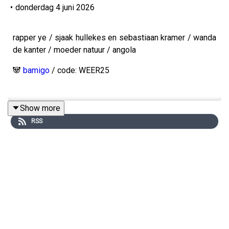
•
donderdag 4 juni 2026
rapper ye / sjaak hullekes en sebastiaan kramer / wanda
de kanter / moeder natuur / angola
🐼
bamigo
/ code: WEER25
Show more
Productie:
Meer van dit
RSS
Muziek: Keez Groenteman
Wil je adverteren in deze podcast? Stuur een mailtje
naar:
Adverteerders (direct):
adverteren@meervandit.nl
(Media)bureaus:
adverteren@bienmedia.nl