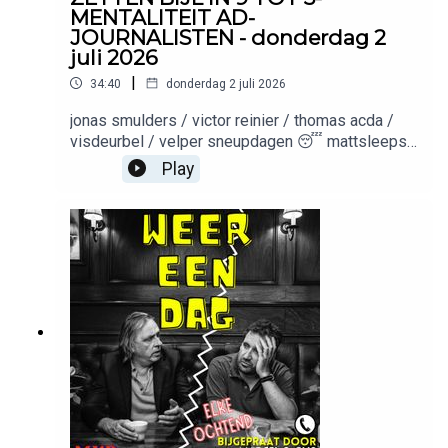
MENTALITEIT AD-
JOURNALISTEN - donderdag 2
juli 2026
|
34:40
donderdag 2 juli 2026
jonas smulders / victor reinier / thomas acda /
visdeurbel / velper sneupdagen 😴 mattsleeps /
code: MARCELGIJS Productie: Meer van
Play
ditMuziek: Keez GroentemanWil je adverteren in
deze podcast? Stuur een mailtje
naar: Adverteerders (direct):
adverteren@meervandit.nl(Media)bureaus:
adverteren@bienmedia.nl