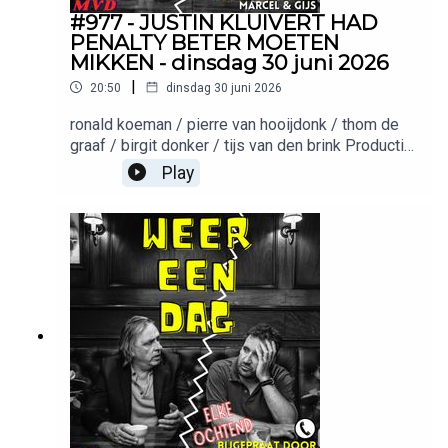
#977 - JUSTIN KLUIVERT HAD
PENALTY BETER MOETEN
MIKKEN - dinsdag 30 juni 2026
|
20:50
dinsdag 30 juni 2026
ronald koeman / pierre van hooijdonk / thom de
graaf / birgit donker / tijs van den brink Productie:
Meer van ditMuziek: Keez GroentemanWil je
Play
adverteren in deze podcast? Stuur een mailtje
naar: Adverteerders (direct):
adverteren@meervandit.nl(Media)bureaus:
adverteren@bienmedia.nl