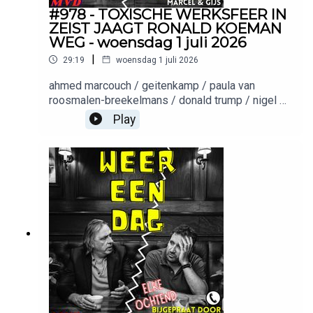
#978 - TOXISCHE WERKSFEER IN
ZEIST JAAGT RONALD KOEMAN
WEG - woensdag 1 juli 2026
|
29:19
woensdag 1 juli 2026
ahmed marcouch / geitenkamp / paula van
roosmalen-breekelmans / donald trump / nigel de
jong 😴 mattsleeps Productie: Meer van
Play
ditMuziek: Keez GroentemanWil je adverteren in
deze podcast? Stuur een mailtje
naar: Adverteerders (direct):
adverteren@meervandit.nl(Media)bureaus:
adverteren@bienmedia.nl