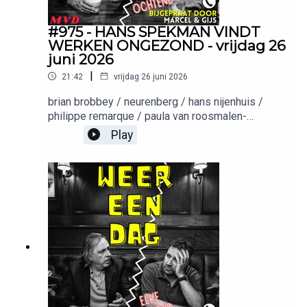
#975 - HANS SPEKMAN VINDT
WERKEN ONGEZOND - vrijdag 26
juni 2026
|
21:42
vrijdag 26 juni 2026
brian brobbey / neurenberg / hans nijenhuis /
philippe remarque / paula van roosmalen-
breekelmansVeel Nederlanders betalen nog
Play
steeds voor energie via traditionele contracten.
NextEnergy laat zien dat dit ook anders kan met
dynamische energieprijzen. Kijk op nextenergy.nl
en ontdek of dit bij jouw situatie past!Productie:
Meer van ditMuziek: Keez GroentemanWil je
adverteren in deze podcast? Stuur een mailtje
naar: Adverteerders (direct):
adverteren@meervandit.nl(Media)bureaus:
adverteren@bienmedia.nl