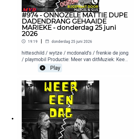
#974 - ONNOZELE MATTIE DUPE
DADENDRANG GEHAAIDE
MARIEKE - donderdag 25 juni
2026
|
19:19
donderdag 25 juni 2026
hitteschild / wytze / mcdonald's / frenkie de jong
/ playmobil Productie: Meer van ditMuziek: Keez
GroentemanWil je adverteren in deze podcast?
Play
Stuur een mailtje naar: Adverteerders (direct):
adverteren@meervandit.nl(Media)bureaus:
adverteren@bienmedia.nl