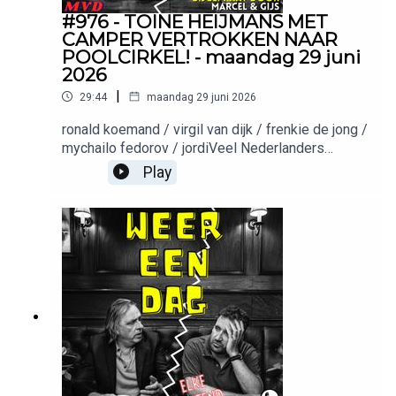
#976 - TOINE HEIJMANS MET
CAMPER VERTROKKEN NAAR
POOLCIRKEL! - maandag 29 juni
2026
|
29:44
maandag 29 juni 2026
ronald koemand / virgil van dijk / frenkie de jong /
mychailo fedorov / jordiVeel Nederlanders
betalen nog steeds voor energie via traditionele
Play
contracten. NextEnergy laat zien dat dit ook
anders kan met dynamische energieprijzen. Kijk
op nextenergy.nl en ontdek of dit bij jouw situatie
past!Productie: Meer van ditMuziek: Keez
GroentemanWil je adverteren in deze podcast?
Stuur een mailtje naar: Adverteerders (direct):
adverteren@meervandit.nl(Media)bureaus:
adverteren@bienmedia.nl