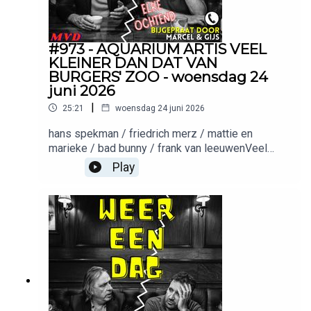
#973 - AQUARIUM ARTIS VEEL
KLEINER DAN DAT VAN
BURGERS' ZOO - woensdag 24
juni 2026
|
25:21
woensdag 24 juni 2026
hans spekman / friedrich merz / mattie en
marieke / bad bunny / frank van leeuwenVeel
Nederlanders betalen nog steeds voor energie
Play
via traditionele contracten. NextEnergy laat zien
dat dit ook anders kan met dynamische
energieprijzen. Kijk op nextenergy.nl en ontdek of
dit bij jouw situatie past!Productie: Meer van
ditMuziek: Keez GroentemanWil je adverteren in
deze podcast? Stuur een mailtje
naar: Adverteerders (direct):
adverteren@meervandit.nl(Media)bureaus:
adverteren@bienmedia.nl